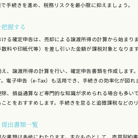
損益通算ができる不動産売却ケースの解説
順で手続きを進め、税務リスクを最小限に抑えましょう。
利益なしの場合に注意すべき確定申告のポイント
を把握する
投資用マンション売却損の活用方法を知る
必要書類を効率的に集めるコツと実践法
おける確定申告は、売却による譲渡所得の計算から始まり
不動産売却確定申告で必要な書類を整理する方法
手数料や印紙代等）を差し引いた金額が課税対象となりま
投資マンション売却時の書類取得を効率化するコツ
ワンルームマンション売却で準備する主な書類
え、譲渡所得の計算を行い、確定申告書類を作成します。申
確定申告書類をスムーズに揃えるための実践法
。電子申告（e-Tax）も活用でき、手続きの効率化が図れ
不動産売却で紛失しやすい書類の注意点
控除、損益通算など専門的な知識が求められる場合も多い
ることをおすすめします。手続きを怠ると追徴課税などの
る提出書類一覧
要な書類は多岐にわたります。主なものとして、売買契約