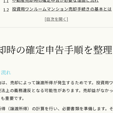
不動産売却時の確定申告が必要な理由と流れ
投資用ワンルームマンション売却手続きの基本とは
不動産売却における確定申告の全体像を把握する
ワンルームマンション売却で求められる提出書類一
確定申告時に注意したい不動産売却のポイント
不動産売却における税金計算のポイント解説
却時の確定申告手順を整理
不動産売却の譲渡所得計算方法をわかりやすく解説
投資用マンション売却税金の内訳と計算の流れ
ワンルームマンション売却時にかかる主な税金とは
と流れ
確定申告で必要な税金計算書類の準備ポイント
由は、売却によって譲渡所得が発生するためです。投資用
不動産売却で税金額を事前に把握するコツ
税法上の義務違反となる可能性があります。売却益がなか
確定申告で注意したい投資マンション売却の場合
らも重要です。
不動産売却と確定申告で起こりやすい失敗例
所得（譲渡所得）の計算を行い、必要書類を準備します。