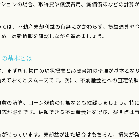
投資用ワンルーム売却特有の注意点を解説
ンションの場合、取得費や譲渡費用、減価償却などの計算
ワンルームマンション売却時の必要書類整理法
確定申告時の投資用マンション損益通算の疑問点
いては、不動産売却利益の有無にかかわらず、損益通算や
不動産売却における節税対策のポイントとは
ため、最新情報を確認しながら進めましょう。
譲渡所得の計算方法と節税対策を詳しく知る
不動産売却による譲渡所得計算の具体例紹介
きの基本とは
投資用ワンルームマンション売却で節税を考える
は、まず所有物件の現状把握と必要書類の整理が基本とな
確定申告時に活かせる節税対策の基礎知識
揃えておくとスムーズです。次に、不動産会社への査定依
ワンルームマンション売却時の減価償却の扱い
不動産売却時に有効な控除や特例の利用方法
理費の清算、ローン残債の有無なども確認しましょう。特
利益なしの不動産売却でも申告は必要か検証
対応が必要です。信頼できる不動産会社を選び、疑問点は
不動産売却で利益なしの場合の確定申告要否
投資用ワンルーム売却損でも必要な申告手続き
告が待っています。売却益が出た場合はもちろん、損失が