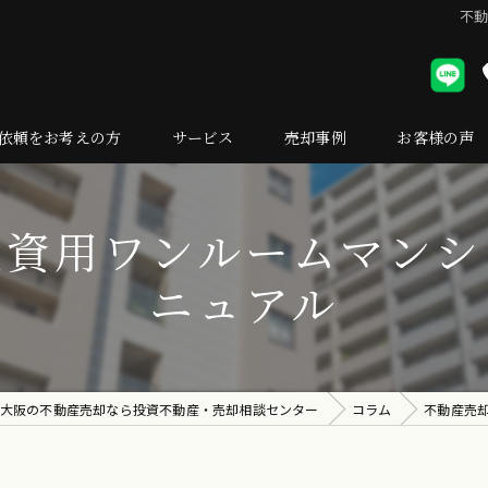
不
依頼をお考えの方
サービス
売却事例
お客様の声
却の流れ
投資用ワンルームマンシ
くある質問
ニュアル
大阪の不動産売却なら投資不動産・売却相談センター
コラム
不動産売