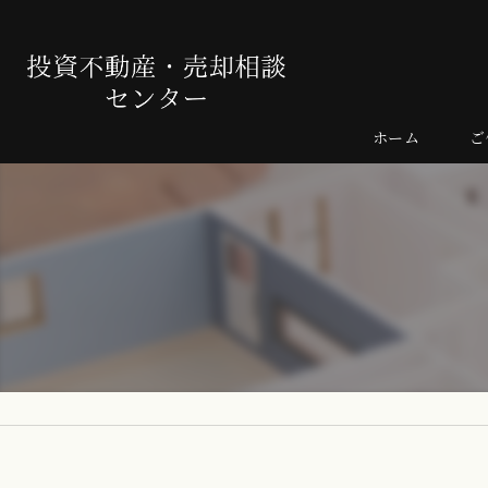
ホーム
ご
売
よ