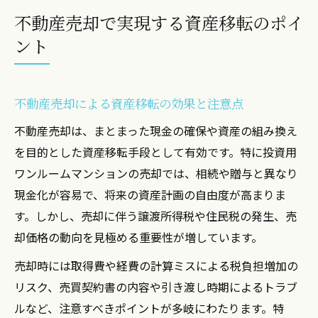
不動産売却で家族間資産移転を円滑に進め
不動産売却で実現する資産移転のポイ
るコツ
ント
ワンルームマンション贈与なら節税対策が要
ワンルームマンション贈与と不動産売却の
節税比較
不動産売却による資産移転の効果と注意点
贈与税対策で押さえておきたい不動産売却
不動産売却は、まとまった現金の確保や資産の組み換え
手法
を目的とした資産移転手段として有効です。特に投資用
不動産売却を活用した相続税評価額圧縮の
ワンルームマンションの売却では、相続や贈与と異なり
ポイント
現金化が容易で、将来の資産計画の自由度が高まりま
贈与を生かした資産運用と不動産売却の組
す。しかし、売却に伴う譲渡所得税や住民税の発生、売
み合わせ
却価格の動向を見極める重要性が増しています。
ワンルーム贈与時に起こりやすい税務リス
売却時には取得費や経費の計算ミスによる税負担増加の
クと対策
リスク、売買契約書の内容や引き渡し時期によるトラブ
投資用不動産を生前贈与で活かす方法とは
ルなど、注意すべきポイントが多岐にわたります。特