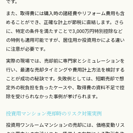
です。
売却時に知っておきたい譲渡税対策の基本
また、取得費には購入時の諸経費やリフォーム費用も含
節税実現へ導く不動産売却前の準備リスト
めることができ、正確な計上が節税に直結します。さら
贈与を活用した相続税リスク回避の戦略
に、特定の条件を満たすことで3,000万円特別控除など
不動産売却と贈与で相続税リスクを抑える
の特例も適用可能ですが、居住用か投資用かによる違い
方法
に注意が必要です。
投資用マンション贈与と売却のリスク対策
実際の現場では、売却前に専門家とシミュレーションを
要点
行い、最適な売却タイミングや費用計上方法を検討する
贈与と売却の併用で資産防衛を実現するコ
ことが成功の秘訣です。失敗例としては、短期売却で想
ツ
定外の税負担を負ったケースや、取得費の資料不足で控
相続税評価額を下げる不動産売却活用のす
除を受けられなかった事例が挙げられます。
すめ
投資用マンション売却時のリスク対策実例
家族間トラブルを防ぐ贈与と不動産売却の
工夫
投資用ワンルームマンションの売却には、価格変動リス
マンション売却前に知るべき税金の仕組み