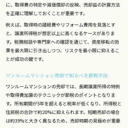
不動産売却と生前贈与の節税メリット解説
に、取得費の特定や減価償却の反映、売却益の計算方法
を正確に理解しておくことが重要です。
投資用ワンルーム贈与で生じる税負担の見
極め方
例えば、取得時の諸経費やリフォーム費用を見落とす
不動産売却を生前贈与に活用する具体策
と、譲渡所得税が想定以上に高くなるケースがありま
す。税務相談や専門家への確認を通じて、資産移転の効
ワンルーム贈与時の相続税対策成功の秘訣
果を最大限に引き出しつつ、リスクを最小限に抑えるこ
生前贈与と不動産売却を組み合わせる資産
とが成功の鍵です。
移転戦略
節税に役立つワンルーム売却の具体的手順
ワンルームマンション売却で知るべき節税手法
不動産売却を活用したワンルーム節税術の
ワンルームマンションの売却では、長期譲渡所得の特例
全体像
や取得費加算のテクニックが節税のポイントとなりま
投資用マンション売却時の節税ポイント徹
す。所有期間が5年を超えると税率が低くなり、所得税と
底解説
住民税の合計で約20%に抑えられます。短期売却の場合
贈与と不動産売却の節税効果を最大化する
は約39%と大きく異なるため、売却時期の見極めが重要
流れ