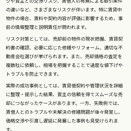
クや買主との交渉リスク、賃借人の有無による取引条件
不動産売却時にかかる主な税金の種類と特
の違いなど、さまざまなリスクが伴います。特に賃貸中
徴
物件の場合、賃料や契約内容が評価に影響するため、事
前の情報整理と説明責任が問われます。
ワンルームマンション売却と譲渡税の基本
知識
リスク対策としては、売却前の物件の現状把握、賃貸契
贈与と売却で異なる税金の計算方法を解説
約書の確認、必要に応じた修繕やリフォーム、適切な不
動産会社選びが挙げられます。また、売却価格の査定を
不動産売却の節税に役立つ特例や控除の活
複数社に依頼し、相場を把握することで過度な値下げや
用法
トラブルを防止できます。
投資用マンション売却前に確認したい申告
義務
実際の成功事例としては、賃貸借契約や管理状況を詳細
に整理・提示した結果、買主の信頼を得てスムーズな売
却につながったケースがあります。一方、失敗例では、
賃借人とのトラブルや未解決の修繕問題が後々発覚し、
価格交渉や引渡し遅延に発展した事例も見受けられま
す。