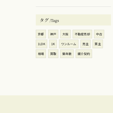
タグ
Tags
京都
神戸
大阪
不動産売却
中古
1LDK
1K
ワンルーム
売主
買主
相場
買取
築年数
媒介契約