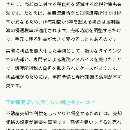
利益確定のために実践すべき売却手順とは
さらに、売却益に対する税負担を軽減する節税対策も有
投資用ワンルームの資産運用術を伝授
効です。たとえば、長期譲渡所得と短期譲渡所得では税
不動産売却で資産を増やす実践的な方法
率が異なるため、所有期間が5年を超える場合は長期譲
渡の優遇税率が適用されます。売却時期を調整するだけ
賢く利益を得るための売却戦略と流れ
で、手元に残る利益が大きく変わることもあるのです。
実際に利益を最大化した事例として、適切なタイミング
での売却と、専門家による税務アドバイスを受けたこと
で、譲渡所得税の負担を抑えられたケースがあります。
利益確保のためには、事前準備と専門知識の活用が不可
欠です。
不動産売却で失敗しない利益保全のコツ
不動産売却で利益をしっかりと保全するためには、売却
価格の設定が最優先事項です。高値を狙いすぎると売れ