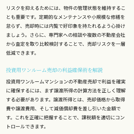
不動産売却の最適なタイミング見極め術
リスクを抑えるためには、物件の管理状態を維持するこ
利益を伸ばすための売却タイミング戦略
とも重要です。定期的なメンテナンスや小規模な修繕を
投資用ワンルーム売却の時期選びの重要性
怠らず、売却時には内覧で好印象を持たれるよう心掛け
市場動向を活かす不動産売却タイミング法
ましょう。さらに、専門家への相談や複数の不動産会社
利益最大化へ導く売却時期の判断基準
から査定を取り比較検討することで、売却リスクを一層
低減できます。
失敗を防ぐ投資マンション売却の注意点
不動産売却で失敗しない注意点を徹底解説
投資用ワンルーム売却の利益確保術を解説
投資マンション売却時の落とし穴に注意
投資用ワンルームマンションの不動産売却で利益を確実
利益を守るためのリスク管理と対策方法
に確保するには、まず譲渡所得の計算方法を正しく理解
不動産売却でよくある失敗事例と回避策
する必要があります。譲渡所得とは、売却価格から取得
注意したい投資用ワンルーム売却の盲点
費や譲渡費用、そして減価償却費を差し引いた金額で
資産運用で賢く利益を得る具体的な手順
す。これを正確に把握することで、課税額を適切にコン
不動産売却で資産運用を成功させる流れ
トロールできます。