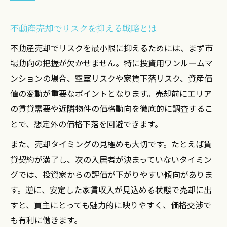
投資用ワンルーム売却時の譲渡所得計算術
不動産売却でリスクを抑える戦略とは
損益分岐点を知る不動産売却の計算ポイン
ト
不動産売却でリスクを最小限に抑えるためには、まず市
利益最大化へ導く不動産売却シミュレーシ
場動向の把握が欠かせません。特に投資用ワンルームマ
ョン
ンションの場合、空室リスクや家賃下落リスク、資産価
値の変動が重要なポイントとなります。売却前にエリア
損をしないための不動産売却損益管理法
の賃貸需要や近隣物件の価格動向を徹底的に調査するこ
ワンルームマンション投資で後悔しない方法
とで、想定外の価格下落を回避できます。
不動産売却で後悔しない投資判断のコツ
また、売却タイミングの見極めも大切です。たとえば賃
ワンルームマンション投資の落とし穴解説
貸契約が満了し、次の入居者が決まっていないタイミン
後悔を防ぐ不動産売却の注意事項まとめ
グでは、投資家からの評価が下がりやすい傾向がありま
投資用ワンルームで失敗しない実践例紹介
す。逆に、安定した家賃収入が見込める状態で売却に出
不動産売却で後悔を防ぐポイントとは
すと、買主にとっても魅力的に映りやすく、価格交渉で
利益最大化のための売却タイミング活用術
も有利に働きます。