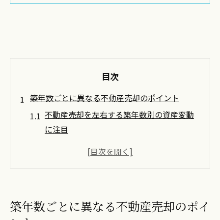
目次
築年数ごとに異なる不動産売却のポイント
不動産売却を左右する築年数別の資産変動
に注目
築年数ごとの不動産売却で押さえるべき法
定耐用年数
投資用ワンルームの築年数が売却価格へ及
ぼす影響
築年数ごとに異なる不動産売却のポイ
不動産売却時に知りたい築古・築浅のメリ