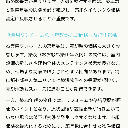
時の競争力が高まります。売却を検討する際は、築年数
の違い
と耐用年数の関係を必ず確認し、売却タイミングや価格
不動産売却成功のための築年数別メリット
設定に反映させることが重要です。
比較
耐用年数から見るワンルーム投資の築年数
投資用ワンルームの築年数が売却価格へ及ぼす影響
判断法
投資用ワンルームの築年数は、売却時の価格に大きく影
築年数で変わる投資用ワンルームの売却価
響します。築浅（おおむね築10年以内）の物件は、室内
値
設備の新しさや建物全体のメンテナンス状態が良好なた
㎡数で見る投資用ワンルームの魅力と落とし穴
め、相場より高値で取引されやすい傾向があります。特
不動産売却で知っておきたいワンルームの
に都心部や人気エリアでは築浅物件への需要が根強く、
㎡事情
売却活動もスムーズに進むことが期待できます。
投資用ワンルームの㎡数が生む利回りの差
一方、築20年超の物件では、リフォームや修繕履歴が評
㎡数ごとの不動産売却で起こりやすい失敗
価のポイントとなり、原状回復や設備更新が行き届いて
パターン
いない場合は値下げ交渉が発生しやすくなります。売却
不動産売却で活かすワンルームの㎡別戦略
価格を最大化するためには、築年数に合わせた物件価値