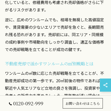
化していると、修繕費用も考慮され売却価格がさらに下
がるリスクがあります。
逆に、広めのワンルームでも、相場を無視した高値設定
や、賃貸需要の少ないエリアで売却を急ぐと、長期間売
れ残る恐れがあります。売却前には、同エリア・同規模
の成約事例や市場動向をしっかり調査し、適正な価格帯
での売却戦略を立てることが成功の鍵です。
不動産売却で活かすワンルームの㎡別戦略とは
ワンルームの㎡数に応じた売却戦略を立てることが、不
動産売却成功の第一歩です。20㎡前後の物件であれば、
駅近や人気エリアなど立地の良さを強調し、投資家や単
身者への訴求力を高めましょう。築年数が浅い場合は、
0120-092-999
最新設備や高い入居率をアピールするのも有効です。
お問い合わせはこちら