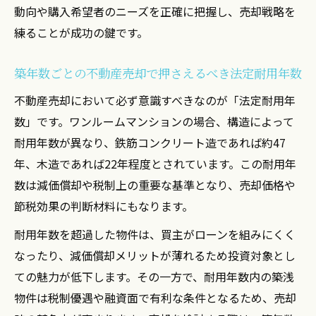
失敗しない不動産売却は築年数がカギ
動向や購入希望者のニーズを正確に把握し、売却戦略を
築年数の違いが不動産売却結果に直結する
練ることが成功の鍵です。
理由
築年数ごとの不動産売却で押さえるべき法定耐用年数
不動産売却の失敗例から学ぶ築年数の重要
性
不動産売却において必ず意識すべきなのが「法定耐用年
数」です。ワンルームマンションの場合、構造によって
投資用ワンルーム売却は築年数でリスクが
耐用年数が異なり、鉄筋コンクリート造であれば約47
変わる
年、木造であれば22年程度とされています。この耐用年
築年数ごとの不動産売却で注意すべきポイ
数は減価償却や税制上の重要な基準となり、売却価格や
ント
節税効果の判断材料にもなります。
空室リスク回避のための築年数別売却戦略
耐用年数を超過した物件は、買主がローンを組みにくく
ワンルーム投資に適した築年数を知る意義
なったり、減価償却メリットが薄れるため投資対象とし
不動産売却に有利な築年数のワンルームを
ての魅力が低下します。その一方で、耐用年数内の築浅
選ぶコツ
物件は税制優遇や融資面で有利な条件となるため、売却
築年数がもたらすワンルーム投資の収益性