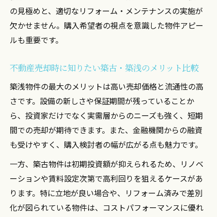
とは
の見極めと、適切なリフォーム・メンテナンスの実施が
欠かせません。購入希望者の視点を意識した物件アピー
広さ選びが不動産売却時の価値に与える影
ルも重要です。
響
不動産売却時に重視したい築年数と広さの関係
不動産売却時に知りたい築古・築浅のメリット比較
不動産売却で築年数と㎡の最適なバランス
築浅物件の最大のメリットは高い売却価格と流通性の高
を探る
さです。設備の新しさや保証期間が残っていることか
築年数×㎡が不動産売却価格に与える影響
ら、投資家だけでなく実需層からのニーズも強く、短期
分析
間での売却が期待できます。また、金融機関からの融資
投資用ワンルーム売却に役立つ築年数と広
も受けやすく、購入検討者の幅が広がる点も魅力です。
さの考え方
一方、築古物件は初期投資額が抑えられるため、リノベ
不動産売却で築年数と㎡をどう評価すべき
ーションや賃料設定次第で高利回りを狙えるケースがあ
か
ります。特に立地が良い場合や、リフォーム済みで差別
築年数と㎡の組み合わせによる売却成功の
化が図られている物件は、コストパフォーマンスに優れ
秘訣