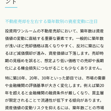
ント
ット比較
築年数別の不動産売却成功例と失敗例を徹
底分析
不動産売却を左右する築年数別の資産変動に注目
投資用ワンルームの㎡選定で資産性アップ
投資用ワンルームの不動産売却において、築年数は資産
不動産売却の観点から見るワンルームの㎡
価値の変動に直結する重要な要素です。一般的に築年数
選び方
が浅いほど売却価格は高くなりやすく、反対に築古にな
資産性を高める投資用ワンルームの最適な
るほど減価償却が進み、資産価値は下落します。売却時
㎡数とは
期の見極めを誤ると、想定より低い価格での売却や長期
㎡ごとの不動産売却で狙うべき投資戦略の
化による機会損失につながることも少なくありません。
違い
特に築10年、20年、30年といった節目では、市場の需要
ワンルームの㎡数が収益性と不動産売却に
や金融機関の評価基準が大きく変化します。例えば築20
与える影響
年を超えると金融機関の融資条件が厳しくなり、買主層
不動産売却で失敗しないための㎡選定基準
が限定されることで流通性が低下する傾向があります。
を解説
資産価値の変動リスクを抑えるには、築年数ごとの市場