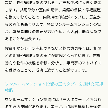
不動産売却における税金対策と手残りを意識し
次に、物件管理状態の良し悪しが売却価格に大きく影響
よう
します。共用部分や室内の清掃、設備の点検・修繕履歴
を整えておくことで、内覧時の印象がアップし、買主か
投資用マンション売却時の税金計算と節税
らの評価も高まります。特にワンルームマンションの場
ポイント
合、単身者向けの需要が高いため、即入居可能な状態で
不動産売却に関する税率差と手残り額の考
あることが重要です。
え方
ワンルーム売却の確定申告や税金の注意点
投資用マンション売却できないと悩む方の多くは、相場
を整理
との乖離や管理状態の悪さが原因となっています。市場
動向や物件の状態を冷静に分析し、専門家のアドバイス
高額売却でも手残りを最大化する税金対策
を受けることで、成功に近づくことができます。
とは
投資用マンション売却で押さえたい譲渡所
ワンルームマンション投資の三大タブーを避けた売却
得税の基礎
戦略
売却できない悩みもサブリースや管理条件で変
ワンルームマンション投資には「三大タブー」と呼ばれ
わる
る失敗の原因があります。第一に、相場を無視した強気