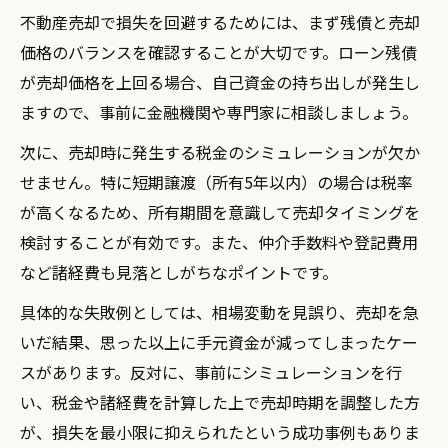
ックリスト
不動産売却で損失を回避するためには、まず残債と売却
売却タイミングと相場動向を踏まえた行動
価格のバランスを確認することが大切です。ローン残債
計画
が売却価格を上回る場合、自己資金の持ち出しが発生し
資産整理と税金対策を同時に進めるコツ
ますので、事前に金融機関や専門家に相談しましょう。
投資用マンション売却を有利に進める事前
次に、売却時に発生する税金のシミュレーションが欠か
調査の重要性
せません。特に短期譲渡（所有5年以内）の場合は税率
が高くなるため、所有期間を意識して売却タイミングを
検討することが有効です。また、仲介手数料や登記費用
など諸経費も見落としがちなポイントです。
具体的な失敗例としては、相場変動を見誤り、売却を急
いだ結果、思った以上に手元資金が減ってしまったケー
スがあります。反対に、事前にシミュレーションを行
い、税金や諸経費を計算した上で売却時期を調整した方
が、損失を最小限に抑えられたという成功事例もありま