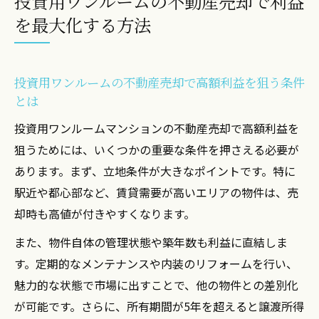
投資用ワンルームの不動産売却で利益
避けた売却戦略
を最大化する方法
不動産売却で損失回避する具体的なポイン
トを解説
投資マンション売却でやばい会社を見極め
投資用ワンルームの不動産売却で高額利益を狙う条件
るコツ
とは
高額売却を目指すなら相場と残債確認がカギ
投資用ワンルームマンションの不動産売却で高額利益を
投資用マンション売却相場を読み解き高額
狙うためには、いくつかの重要な条件を押さえる必要が
を目指す方法
あります。まず、立地条件が大きなポイントです。特に
残債がある場合の不動産売却で注意すべき
駅近や都心部など、賃貸需要が高いエリアの物件は、売
ポイント
却時も高値が付きやすくなります。
実際に売却できない原因と相場との関係性
また、物件自体の管理状態や築年数も利益に直結しま
を知ろう
す。定期的なメンテナンスや内装のリフォームを行い、
売却前に必ず確認したい残債と抵当権の整
魅力的な状態で市場に出すことで、他の物件との差別化
理手順
が可能です。さらに、所有期間が5年を超えると譲渡所得