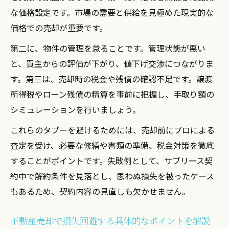
サブリース契約が不動産売却に及ぼす影響
な価格設定です。市場の需要と供給を見極めた現実的な
を解説
価格での売却が重要です。
管理状態の違いが投資マンション売却額に
第二に、物件の管理を怠ることです。管理状態が悪い
与える効果
と、買主からの評価が下がり、値下げ交渉につながりま
ワンルーム売却できない理由と管理の重要
す。第三は、売却時の税金や残債の確認不足です。譲渡
性を知る
所得税やローン残債の精算を事前に把握し、手取り額の
サブリース解約時の売却戦略と損失回避法
シミュレーションを行いましょう。
管理費や修繕積立金が高額売却に与えるポ
これらのタブーを避けるためには、売却前にプロによる
イント
査定を受け、必要な修繕や書類の準備、税金対策を徹底
投資ワンルームの高額売却実現へ今考えるべき
することがポイントです。失敗例として、サブリース契
こと
約中で解約条件を見落とし、思わぬ損失を被ったケース
投資ワンルーム高額売却へ今すぐ実践した
もあるため、契約内容の見直しも欠かせません。
い準備
不動産売却で失敗しないための見極めチェ
不動産売却で損失回避する具体的なポイントを解説