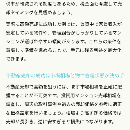
ワンルームマンション売却時に必要な相場
税率が軽減される制度もあるため、税金面も考慮して売
分析とは
却タイミングを見極めましょう。
損失回避へ導く投資マンションの適切な見極め
実際に高額売却に成功した例では、賃貸中で家賃収入が
方
安定している物件や、管理組合がしっかりしているマン
不動産売却で損失を防ぐワンルームの資産
ションが選ばれやすい傾向があります。これらの条件を
価値判断
意識して準備を進めることで、手元に残る利益を最大化
投資用マンションが売却できない時の見極
できます。
めポイント
不動産売却の成功は市場相場と物件管理状態が決め手
築年数や立地から不動産売却の損失リスク
を分析
不動産売却で高額を狙うには、まず市場相場を正確に把
売却タイミングの見極めで利益と損失が変
握することが不可欠です。投資用マンション売却相場を
わる理由
調査し、周辺の取引事例や過去の売却価格を参考に適正
な価格設定を行いましょう。相場より高すぎる価格では
やばい会社やトラブル回避の投資用売却チ
売却が長引き、逆に安すぎると損失につながります。
ェック