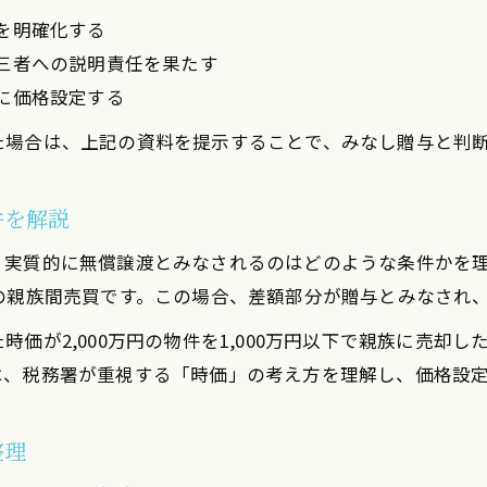
不動産売却と所得税・住民税の関係性を整理
を明確化する
贈与税・譲渡所得税の基礎知識と申告方法
三者への説明責任を果たす
贈与税が発生しやすい不動産売却のパターン
に価格設定する
手残り最大化へ贈与税対策の実践例紹介
た場合は、上記の資料を提示することで、みなし贈与と判
不動産売却で手残りを増やす贈与税対策の実例
投資用ワンルーム売却時の節税に役立つ実践法
件を解説
贈与税負担を抑える不動産売却時のポイント集
、実質的に無償譲渡とみなされるのはどのような条件かを
無償譲渡・親族間売買での贈与税対策の具体例
の親族間売買です。この場合、差額部分が贈与とみなされ
実際の不動産売却で有効な出口戦略の紹介
が2,000万円の物件を1,000万円以下で親族に売却した
は、税務署が重視する「時価」の考え方を理解し、価格設
整理