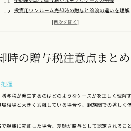
不動産売却で贈与税が発生するケースの把握
投資用ワンルーム売却時の贈与と譲渡の違いを理解
親族間売買と不動産売却の贈与税リスク対策
不動産売却で無償譲渡とみなされる条件を解説
土地売買と不動産売却の贈与税の関係整理
時価から考える不動産売却と課税リスク
却時の贈与税注意点まとめ
時価と実勢価格で見る不動産売却時の贈与税判定基
不動産売却価格と時価の乖離が課税に与える影響
土地を安く売る場合の贈与税に注意したい理由
の把握
贈与を受けた不動産売却時の税金計算方法
、贈与税が発生するのはどのようなケースかを正しく理解
路線価や評価額を用いた不動産売却リスクの検証
市場相場と大きく乖離している場合や、親族間での著しく
適正価格による贈与税回避のポイント解説
不動産売却で適正価格設定が贈与税回避の鍵
格で親族に売却した場合、差額が贈与として認定されるこ