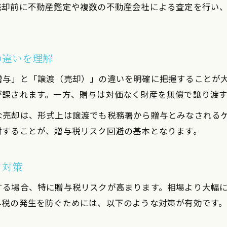
親族間の不動産売買で注意したい価格決定の基準
売却前に不動産鑑定や複数の不動産会社による査定を行い
適正価格と税務署指摘リスクの関係を整理
不動産売却時のみなし贈与を避ける具体的な方法
の違いを理解
土地売買とワンルーム不動産売却の価格設定の違い
贈与と譲渡はどちらが得か徹底整理
贈与」と「譲渡（売却）」の違いを明確に把握することが
不動産売却は贈与と譲渡どちらが得か比較
が課されます。一方、贈与は対価なく財産を無償で譲り渡
贈与と譲渡の税負担差を不動産売却で検証
な売却は、形式上は譲渡でも税務署から贈与とみなされる
不動産売却時に贈与とみなされる条件の整理
討することが、贈与税リスク回避の基本となります。
贈与税と譲渡所得税の計算方法を分かりやすく解説
生前贈与された土地売却の税金対策ポイント
ク対策
不動産売却時の税金で抑えるべき基礎知識
する場合、特に贈与税リスクが高まります。相場より大幅
不動産売却時に発生する贈与税の基礎を解説
与税の発生を防ぐためには、以下のような対策が有効です
ワンルーム不動産売却に関わる主要な税金一覧