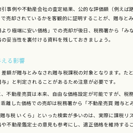
取引事例や不動産会社の査定結果、公的な評価額（例えば
」で売却されているかを客観的に証明することが、贈与と
場より極端に安い価格」での売却が後日、税務署から「み
格の妥当性を裏付ける資料を残しておきましょう。
与える影響
、差額が贈与とみなされ贈与税課税の対象となります。た
贈与」と判定されることがあるため注意が必要です。
と、不動産売買は本来、自由な価格設定が可能ですが、税
乖離した価格での売却は税務署から「不動産売買 贈与と
渡 贈与税 いくら」といった検索が多いのは、実際に課税
格や不動産鑑定士の意見も参考にし、適正価格を維持する