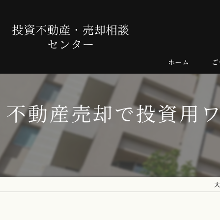
ホーム
ご
売
不動産売却で投資用
よ
大