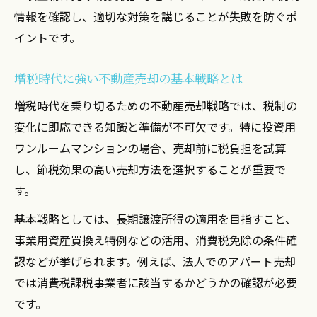
扱い
情報を確認し、適切な対策を講じることが失敗を防ぐポ
個人や法人の不動産売却と消費税の違いを
イントです。
整理
増税時代に強い不動産売却の基本戦略とは
投資用マンション売却時の消費税ポイント
解説
増税時代を乗り切るための不動産売却戦略では、税制の
収益物件売却時の消費税課税事業者判定方
変化に即応できる知識と準備が不可欠です。特に投資用
法
ワンルームマンションの場合、売却前に税負担を試算
し、節税効果の高い売却方法を選択することが重要で
消費税非課税となる条件と注意点を詳しく
す。
紹介
節税目的で行う不動産売却のポイント集
基本戦略としては、長期譲渡所得の適用を目指すこと、
事業用資産買換え特例などの活用、消費税免除の条件確
不動産売却で節税効果を高める基本アプロ
認などが挙げられます。例えば、法人でのアパート売却
ーチ
では消費税課税事業者に該当するかどうかの確認が必要
投資用ワンルーム売却での節税法を分かり
です。
やすく