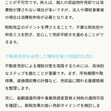
ことが不可欠です。例えば、個人の収益物件売却では消
損益通算と減価償却費の活用事例を紹介
費税が課されない場合が多いですが、法人や課税事業者
増税時代の不動産売却に役立つ新知識
の場合は消費税申告が必要となります。
増税時代に不可欠な不動産売却の最新知識
税制改正のポイントを押さえることで、不要な税負担や
ワンルーム売却時の増税対策で注意すべき
申告ミスを防ぎ、安心して売却手続きを進めることがで
点
きます。
税制改正を踏まえた不動産売却の戦略を紹
介
不動産売却を活用した増税対策の実践的な流れ
不動産売却で活用できる新しい税優遇策の
不動産売却による増税対策を実践するためには、具体的
動向
なステップを踏むことが重要です。まず、所有期間や取
将来の税負担軽減につながる売却準備チェ
得費、減価償却費の計算など、売却益に関わる基礎情報
ック
を整理します。
次に、長期譲渡所得や事業用資産買換え特例の適用可否
を確認し、節税効果の高い売却タイミングを検討しま