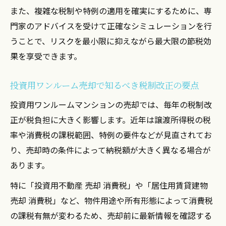
減価償却費の考慮がワンルーム投資の節税
また、複雑な税制や特例の適用を確実にするために、専
に重要
門家のアドバイスを受けて正確なシミュレーションを行
うことで、リスクを最小限に抑えながら最大限の節税効
譲渡所得計算の仕組みと節税ポイントを解
果を享受できます。
説
実際の確定申告手続きと節税の流れを紹介
投資用ワンルーム売却で知るべき税制改正の要点
減価償却費を考慮した賢い売却戦略とは
投資用ワンルームマンションの売却では、毎年の税制改
不動産売却時に重視すべき減価償却費の考
正が税負担に大きく影響します。近年は譲渡所得税の税
え方
率や消費税の課税範囲、特例の要件などが見直されてお
ワンルームマンション減価償却費計算の基
り、売却時の条件によって納税額が大きく異なる場合が
本
あります。
減価償却費と売却益の関係性をわかりやす
特に「投資用不動産 売却 消費税」や「居住用賃貸建物
く解説
売却 消費税」など、物件用途や所有形態によって消費税
投資用ワンルームの減価償却による節税限
の課税有無が変わるため、売却前に最新情報を確認する
界を検証