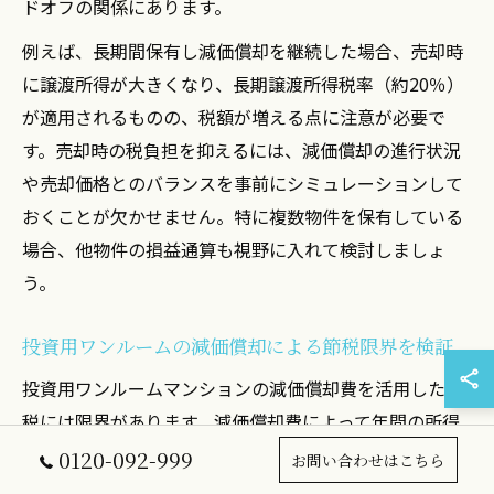
ドオフの関係にあります。
例えば、長期間保有し減価償却を継続した場合、売却時
に譲渡所得が大きくなり、長期譲渡所得税率（約20％）
が適用されるものの、税額が増える点に注意が必要で
す。売却時の税負担を抑えるには、減価償却の進行状況
や売却価格とのバランスを事前にシミュレーションして
おくことが欠かせません。特に複数物件を保有している
場合、他物件の損益通算も視野に入れて検討しましょ
う。
投資用ワンルームの減価償却による節税限界を検証
投資用ワンルームマンションの減価償却費を活用した節
税には限界があります。減価償却費によって年間の所得
税・住民税を抑えることはできますが、帳簿価格が下が
0120-092-999
お問い合わせはこちら
るため、売却時の譲渡所得が増加し、最終的な税負担が