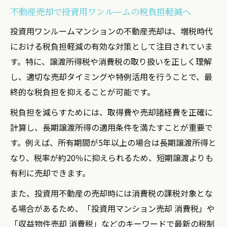
イント
不動産売却で投資用ワンルームの税負担軽減へ
不動産売却で税負担を軽減できる秘訣
投資用ワンルームマンションの不動産売却は、増税時代
不動産売却時の税負担軽減に必要な知識と
における税負担軽減の有効な対策として注目されていま
準備
す。特に、譲渡所得税や消費税の取り扱いを正しく理解
投資用ワンルームの売却益を抑えるコツを
し、適切な売却タイミングや特例活用を行うことで、最
解説
終的な税負担を抑えることが可能です。
長期譲渡所得を活用した不動産売却の節税
税負担を減らすためには、取得費や売却諸経費を正確に
方法
計算し、長期譲渡所得の適用条件を満たすことが重要で
不動産売却で知っておきたい特例制度の活
す。例えば、所有期間が5年以上の場合は長期譲渡所得と
用法
なり、税率が約20％に抑えられるため、短期譲渡よりも
税制優遇を最大限活かす売却のタイミング
有利に売却できます。
とは
また、投資用不動産の売却時には消費税の課税対象とな
ワンルーム売却時の消費税扱いを徹底解説
る場合があるため、「投資用マンション売却 消費税」や
不動産売却で投資用ワンルームの消費税取
「収益物件売却 消費税」などのキーワードで最新の税制