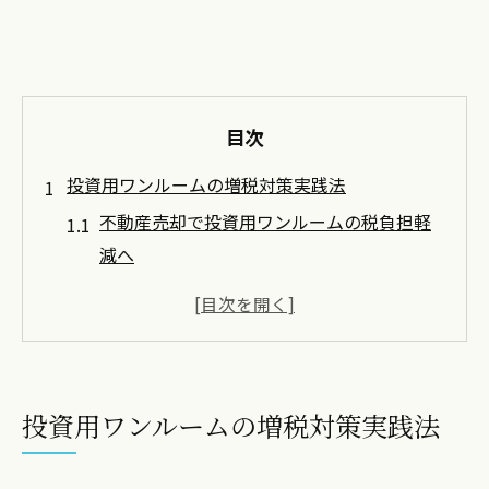
目次
投資用ワンルームの増税対策実践法
不動産売却で投資用ワンルームの税負担軽
減へ
増税時代に強い不動産売却の基本戦略とは
投資用ワンルーム売却で知るべき税制改正
の要点
不動産売却を活用した増税対策の実践的な
投資用ワンルームの増税対策実践法
流れ
不動産売却で損しないための節税準備とポ