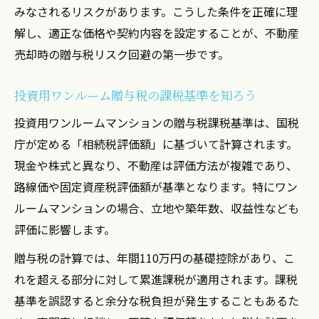
みなされるリスクがあります。こうした条件を正確に理
節税に役立つワンルーム不動産の特徴とは
解し、適正な価格や契約内容を設定することが、不動産
不動産売却と贈与税の節税ポイントを解説
売却時の贈与税リスク回避の第一歩です。
知らないと損する贈与税と不動産売却の仕組み
不動産売却と贈与税の仕組みを分かりやす
投資用ワンルーム贈与税の課税基準を知ろう
く解説
投資用ワンルームマンションの贈与税課税基準は、国税
投資用ワンルーム売却に関わる税の基礎知
庁が定める「相続税評価額」に基づいて計算されます。
識
現金や株式と異なり、不動産は評価方法が複雑であり、
贈与税が発生しやすい不動産売却のケース
路線価や固定資産税評価額が基準となります。特にワン
不動産売却時の税金計算方法と注意点
ルームマンションの場合、立地や築年数、収益性なども
評価に影響します。
ワンルーム投資と贈与税の見落としやすい
点
贈与税の計算では、年間110万円の基礎控除があり、こ
ワンルーム投資を通じた賢い税負担軽減法
れを超える部分に対して累進課税が適用されます。課税
基準を誤認すると余分な税負担が発生することもあるた
不動産売却による税負担を賢く軽減する方