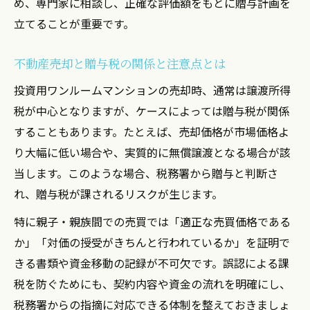
め、専門家に相談し、正確な評価額をもとに贈与計画を
法
立てることが重要です。
投資用ワンルームの節税効果と活用術
贈与税と不動産売却の節税戦略を考える
不動産売却と贈与税の関係と注意点とは
税負担を抑えるワンルーム投資の実践例
投資用ワンルームマンションの売却時、通常は譲渡所得
不動産売却で得する税金対策のポイント
税が中心となりますが、ケースによっては贈与税が関係
贈与税と譲渡所得税の違いを正しく理解
することもあります。たとえば、売却価格が市場価格よ
不動産売却時の贈与税と譲渡所得税の違い
り大幅に低い場合や、実質的に無償譲渡となる場合が該
ワンルーム売却で混同しやすい税金の違い
当します。このような場合、税務署から贈与と判断さ
投資用ワンルーム贈与税と譲渡税の仕組み
れ、贈与税が課されるリスクが生じます。
不動産売却で重要な税金の違いを徹底解説
特に親子・親族間での売買では「適正な売買価格である
節税のために知るべき税金の基本知識
か」「対価の授受がきちんと行われているか」を証明で
きる書類や資金移動の記録が不可欠です。誤認による課
税を防ぐためにも、契約内容や資金の流れを明確にし、
税務署からの指摘に対応できる体制を整えておきましょ