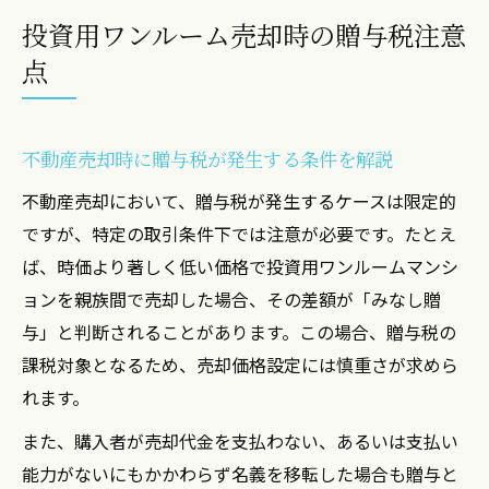
ワンルーム売却時の贈与認定リスクに注意
投資用ワンルーム売却時の贈与税注意
不動産売却で節税するための基礎知識
点
不動産売却と贈与認定リスクを徹底整理
不動産売却で贈与とみなされる典型パター
ン
不動産売却時に贈与税が発生する条件を解説
贈与認定リスクと不動産売却の注意事項
不動産売却において、贈与税が発生するケースは限定的
投資用ワンルーム売却で誤認されやすい事
ですが、特定の取引条件下では注意が必要です。たとえ
例
ば、時価より著しく低い価格で投資用ワンルームマンシ
不動産売却時の贈与税負担を回避する方法
ョンを親族間で売却した場合、その差額が「みなし贈
与」と判断されることがあります。この場合、贈与税の
贈与税と不動産売却の判定基準を徹底整理
課税対象となるため、売却価格設定には慎重さが求めら
節税対策ならワンルーム不動産の基礎知識を
れます。
不動産売却に強い節税対策の基本を学ぶ
また、購入者が売却代金を支払わない、あるいは支払い
投資用ワンルーム売却で活用できる節税策
能力がないにもかかわらず名義を移転した場合も贈与と
不動産売却時の経費計上ポイントと注意点