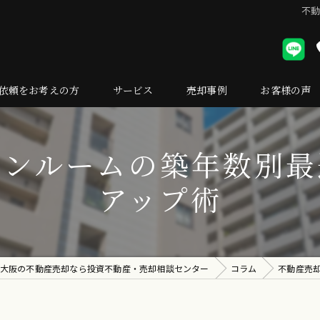
不
依頼をお考えの方
サービス
売却事例
お客様の声
却の流れ
ワンルームの築年数別最
くある質問
アップ術
大阪の不動産売却なら投資不動産・売却相談センター
コラム
不動産売