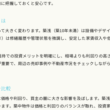
築年数ごとに異なる売却タイミングの考え方
前に把握しておくと安心です。
ワンルーム売却できない原因と築年数の関係
とは
築年数別に見る投資用ワンルームの売却難易度
築年数ごとの資産価値を守る売却戦略
て大きく変わります。築浅（築10年未満）は設備やデザ
不動産売却で築年数に応じた資産価値維持術
0年）は修繕履歴や管理状態を強調し、安定した家賃収入や
投資用ワンルーム売却で資産価値を高める工夫
築浅物件と築古物件の売却戦略を徹底比較
維持での投資メリットを明確にし、相場よりも利回りの高
ワンルーム売却で資産価値が下がる理由と対策
が重要で、周辺の売却事例や不動産市況をチェックしなが
築年数別の修繕とリフォームの最適なタイミング
不動産売却成功への築年数アプローチ
を比較
不動産売却で築年数ごとの成功法則を知る
投資用ワンルーム売却で失敗しない築年数選び
は価格や利回り、買主の層に大きな影響を及ぼします。築
ります。築中物件は価格と利回りのバランスが取れ、投資
築年数を活かした不動産売却のコツと注意点