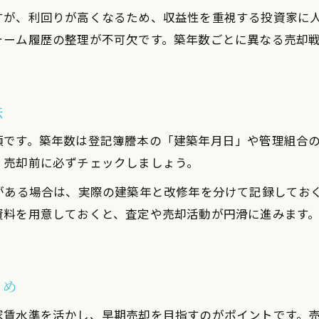
ワンルーム売却で業者選びに迷った時の判断基準
すが、利回りが高くなるため、収益性を重視する投資家に
築年数別に見る不動産売却の流れとポイント
ォーム履歴の整理が不可欠です。築年数ごとに異なる売却
築年数が異なる物件の売却タイミング実践例
不動産売却で築浅物件の売却タイミング事例
法
投資用ワンルームで築年数別の売却タイミング実
築年数10年超のワンルーム売却体験から学ぶ
須です。築年数は登記簿謄本の「建築年月日」や管理組合
、売却前に必ずチェックしましょう。
売却できない物件の築年数とタイミングの関係
ワンルーム売却で築年数による流れの違いを解説
がある場合は、実際の建築年と改修年を分けて記録してお
資料を用意しておくと、査定や売却活動が円滑に進みます
とめ
家賃水準を活かし、早期売却を目指すのがポイントです。