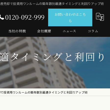
動産売却で投資用ワンルームの築年数別最適タイミングと利回りアップ術
お問い合わせはこち
0120-092-999
ら
当社の特徴
会社概要
ニュース
コラム
仲介
適タイミングと利回り
査定
売買
マンション
投資
却で投資用ワンルームの築年数別最適タイミングと利回りアップ術