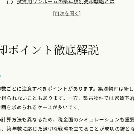
投資用ワンルームの築年数別売却戦略とは
ワンルーム売却で築年数が与える影響を比較
不動産売却時に必要な築年数の確認方法
築浅と築古で異なる売却のポイントまとめ
投資用ワンルーム売却で利回りを高める方法
却ポイント徹底解説
不動産売却時に実践したい利回りアップ術
築年数別で変わる利回り最大化の手法とは
投資用ワンルーム売却で管理費用を最適化
説
ワンルーム売却体験から学ぶ利回り維持策
年数ごとに注意すべきポイントがあります。築浅物件は新
サブリース活用時の売却ポイントと注意点
を得られないこともあります。一方、築古物件では家賃下
ワンルーム売却なら築年数が鍵となる理由
計画を求められるケースが多いです。
なぜ築年数が不動産売却の決め手になるか
の計算方法も異なるため、税金面のシミュレーションも重
投資用ワンルームで築年数が評価に与える影響
、築年数に応じた適切な戦略を立てることが成功の鍵とな