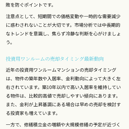
税負担最小化のための不動産売却タイミン
敗を防ぐポイントです。
グ
注意点として、短期間での価格変動や一時的な需要減少
ワンルーム不動産売却で損しない実践知
に惑わされないことが大切です。市場分析では中長期的
不動産売却で損しないための注意点を解説
なトレンドを意識し、焦らず冷静な判断を心がけましょ
投資用ワンルームの売却トラブル回避術
う。
マンション売却できない時の対応策とは
ワンルーム売却で失敗しないポイントまと
投資用ワンルームの売却タイミング最新動向
め
近年の投資用ワンルームマンションの売却タイミング
不動産売却で業者選びが重要な理由とは
は、物件の築年数や入居率、金利動向によって大きく左
市況変化とワンルーム売却のベスト判断
右されています。築10年以内で高い入居率を維持してい
る物件は、比較的高値で売却しやすい傾向にあります。
不動産売却における市況変化の影響を解説
また、金利が上昇基調にある場合は早めの売却を検討す
市場動向とワンルーム売却時期の関係性
る投資家も増えています。
マンション売却ベストタイミングの見極め
方
一方で、修繕積立金の増額や大規模修繕の予定が近づく