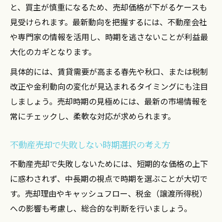
と、買主が慎重になるため、売却価格が下がるケースも
投資用ワンルーム売却で市場に強くなる方
見受けられます。最新動向を把握するには、不動産会社
法
や専門家の情報を活用し、時期を逃さないことが利益最
市況を読む不動産売却の判断ポイントとは
大化のカギとなります。
長期運用物件の不動産売却時期を解説
具体的には、賃貸需要が高まる春先や秋口、または税制
長期運用物件の不動産売却ポイントとは
改正や金利動向の変化が見込まれるタイミングにも注目
投資用ワンルーム売却で運用期間を活かす
しましょう。売却時期の見極めには、最新の市場情報を
不動産売却時期選定と資産組み換え戦略
常にチェックし、柔軟な対応が求められます。
マンション売却時の減価償却終了の考え方
長期保有ワンルーム売却の成功法則解説
不動産売却で失敗しない時期選択の考え方
不動産売却で失敗しないためには、短期的な価格の上下
に惑わされず、中長期の視点で時期を選ぶことが大切で
す。売却理由やキャッシュフロー、税金（譲渡所得税）
への影響も考慮し、総合的な判断を行いましょう。