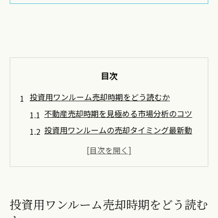
目次
投資用ワンルーム売却時期をどう読むか
不動産売却時期を見極める市場分析のコツ
投資用ワンルームの売却タイミング最新動
向
不動産売却で失敗しない時期選択の考え方
マンション売却相場を活用した時期判断法
ワンルーム不動産売却で利益を伸ばす視点
投資用ワンルーム売却時期をどう読む
利益最大化へ導く不動産売却の極意