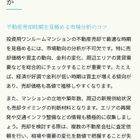
か
不動産売却利益を最大化するタイミング戦
略
投資用ワンルーム売却で高値を狙う方法
不動産売却時期を見極める市場分析のコツ
不動産売却で損をしない相場活用テクニッ
投資用ワンルームマンションの不動産売却で最適な時期
ク
を見極めるには、市場動向の分析が不可欠です。特に売
マンション売却時に注意すべきポイント解
却価格や買主の動向、金利の変化、周辺エリアの賃貸需
説
要などを総合的にチェックすることが重要です。たとえ
ば、経済が好調で金利が低い時期は買主が増える傾向が
不動産売却成功のための見極めポイント
あり、売却価格も高値で推移しやすくなります。
売却タイミング選定で税金を抑える方法
不動産売却で税金負担を軽減する時期選び
また、マンションの立地や築年数、周辺の新規供給状況
も売却タイミングの判断材料となります。エリアの再開
投資用ワンルーム売却と譲渡所得の関係
発や交通インフラ整備などの情報も積極的に収集しまし
売却タイミングで変わる税金の基礎知識
ょう。売却を検討する際は、複数の不動産会社に査定依
マンション売却時の税務注意点を徹底解説
頼を行い、相場や需要の変化を数値で把握することが失