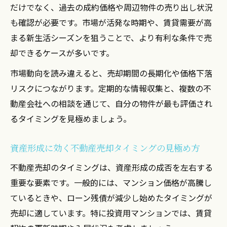
だけでなく、過去の成約価格や周辺物件の売り出し状況
ツ
も確認が必要です。市場が活発な時期や、賃貸需要が高
トラブル回避のためのスムーズな不動産売
まる新生活シーズンを狙うことで、より有利な条件で売
却術
却できるケースが多いです。
男女ともに実践できる売却交渉テクニック
市場動向を読み違えると、売却期間の長期化や価格下落
税金対策から考える投資用マンションの売り方
リスクにつながります。定期的な情報収集と、複数の不
不動産売却時の税金対策を徹底解説
動産会社への相談を通じて、自分の物件が最も評価され
投資用マンション売却で押さえるべき税金
るタイミングを見極めましょう。
知識
税金負担を減らす不動産売却計画の立て方
資産形成に効く不動産売却タイミングの見極め方
節税を意識した投資用マンション売却の流
不動産売却のタイミングは、資産形成の成否を左右する
れ
重要な要素です。一般的には、マンション価格が高騰し
不動産売却後に必要な確定申告と手続きの
ているときや、ローン残債が減少し始めたタイミングが
ポイント
売却に適しています。特に投資用マンションでは、賃貸
仲介・買取の違いと賢い選択法を解説