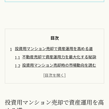
目次
投資用マンション売却で資産運用を高める道
不動産売却で資産運用力を最大化する秘訣
投資用マンション売却時の市場動向を読む
方法
資産形成に効く不動産売却タイミングの見
極め方
男女視点で考える不動産売却のコツと注意
投資用マンション売却で資産運用を高
点