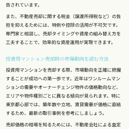
点
告されています。
ローン残債がある投資用マンションの賢い
また、不動産売却に関する税金（譲渡所得税など）の負
売却法
担を抑えるためには、特例や控除の活用が不可欠です。
不動産売却で残債をクリアする効果的な方
専門家と相談し、売却タイミングや資産の組み替え方を
法
工夫することで、効率的な資産運用が実現できます。
売却価格とローン残債のバランスを考えた
投資用マンション売却時の市場動向を読む方法
計画術
残債超過時の不動産売却に必要な資金対策
投資用マンションを売却する際、市場動向を正確に把握
することが成功への第一歩です。近年はワンルームマン
スムーズな不動産売却を実現する方法とは
ションの需要やオーナーチェンジ物件の価格動向など、
不動産売却をスムーズに進める事前準備の
エリアや物件種別ごとに異なる傾向が見られます。特に
重要性
東京都心部では、築年数や立地、賃貸需要が価格に直結
投資用マンション売却のための書類や流れ
するため、最新の取引事例を参考にしましょう。
を整理
売却価格の相場を知るためには、不動産会社による査定
売却活動を円滑にする不動産会社選びのコ