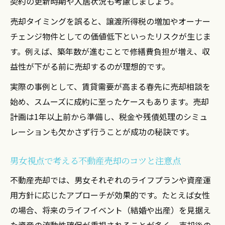
契約の更新時期や入居状況も考慮しましょう。
不動産売却で仲介と買取を比較するポイン
売却タイミングを誤ると、譲渡所得税の増加やオーナー
ト
チェンジ物件としての価値低下といったリスクが生じま
投資用マンション売却時の仲介活用術の基
す。例えば、築年数が進むことで修繕費負担が増え、収
本
益性が下がる前に売却するのが理想的です。
買取を選ぶ際のメリットと注意点を知る
実際の事例として、賃貸需要が高まる春先に売却相談を
不動産売却で損をしない選択肢の見極め方
始め、スムーズに成約に至ったケースもあります。売却
仲介・買取の違いが資産運用に与える影響
計画は1年以上前から準備し、税金や残債処理のシミュ
レーションも欠かさず行うことが成功の秘訣です。
男女視点で考える不動産売却のコツと注意点
不動産売却では、男女それぞれのライフプランや資産運
用方針に応じたアプローチが効果的です。たとえば女性
の場合、将来のライフイベント（結婚や出産）を見据え
た資産の流動性確保が重視されることが多く、売却後の