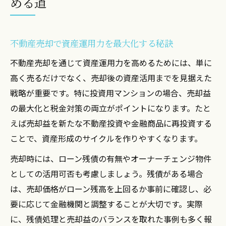
める道
売却を成功に導く資産運用戦略の基本
不動産売却における男女の資産形成戦略
不動産売却を活用した男女別資産形成の発
不動産売却で資産運用力を最大化する秘訣
想法
不動産売却を通じて資産運用力を高めるためには、単に
投資用マンション売却と資産分散のバラン
高く売るだけでなく、売却後の資産活用までを見据えた
スを考える
戦略が重要です。特に投資用マンションの場合、売却益
男女それぞれの不動産売却時に重視すべき
の最大化と税金対策の両立がポイントになります。たと
ポイント
えば売却益を新たな不動産投資や金融商品に再投資する
資産形成で失敗しないための不動産売却活
ことで、資産形成のサイクルを作りやすくなります。
用術
売却時には、ローン残債の有無やオーナーチェンジ物件
不動産売却体験から学ぶ男女の資産運用事
としての活用可否も考慮しましょう。残債がある場合
例
は、売却価格がローン残高を上回るか事前に確認し、必
ローン残債があるマンション売却のコツ
要に応じて金融機関と調整することが大切です。実際
不動産売却時ローン残債処理の基本と注意
に、残債処理と売却益のバランスを取れた事例も多く報