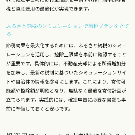
売却損や譲渡益がある場合のふるさと納税の注
税と資産運用の最適化が実現できます。
意点
不動産売却による売却損とふるさと納税の
ふるさと納税のシミュレーションで節税プランを立て
関係
る
譲渡益が出た場合のふるさと納税活用方法
節税効果を最大化するためには、ふるさと納税のシミュ
を解説
レーションを活用し、控除上限額を事前に確認すること
不動産投資で赤字の場合のふるさと納税の
が重要です。具体的には、不動産売却による所得増加分
注意点
を加味し、最新の税制に基づいたシミュレーションサイ
不動産売却の損益とふるさと納税の控除限
トや自治体の情報を参考にします。これにより、寄付可
度額への影響
能額や控除額が明確となり、無駄なく最適な寄付計画が
ふるさと納税のシミュレーションでリスク
立てられます。実践的には、確定申告に必要な書類も事
を把握する
前に準備しておくと安心です。
不動産投資とふるさと納税の控除限度額を賢く
計算