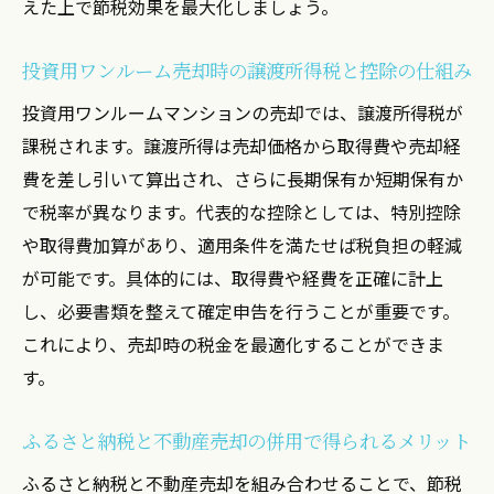
ふるさと納税の限度額計算と不動産売却の
えた上で節税効果を最大化しましょう。
影響
投資用ワンルーム売却時の譲渡所得税と控除の仕組み
投資用不動産売却時に注意したい控除のポ
イント
投資用ワンルームマンションの売却では、譲渡所得税が
ふるさと納税と不動産所得の関係を知るメリッ
課税されます。譲渡所得は売却価格から取得費や売却経
ト
費を差し引いて算出され、さらに長期保有か短期保有か
で税率が異なります。代表的な控除としては、特別控除
不動産売却とふるさと納税の控除限度額を
や取得費加算があり、適用条件を満たせば税負担の軽減
正しく理解
が可能です。具体的には、取得費や経費を正確に計上
不動産所得がある場合のふるさと納税の注
し、必要書類を整えて確定申告を行うことが重要です。
意点
これにより、売却時の税金を最適化することができま
ふるさと納税の仕組みと不動産投資の節税
す。
効果
ワンルーム売却時のふるさと納税活用事例
ふるさと納税と不動産売却の併用で得られるメリット
を紹介
ふるさと納税と不動産売却を組み合わせることで、節税