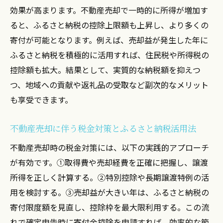
不動産売却による所得変動とふるさと納税
効果が高まります。不動産売却で一時的に所得が増加す
の関係性
ると、ふるさと納税の控除上限額も上昇し、より多くの
確定申告とふるさと納税の手続きを整理する方
寄付が可能となります。例えば、売却益が発生した年に
法
ふるさと納税を積極的に活用すれば、住民税や所得税の
不動産売却後の確定申告とふるさと納税の
控除額も拡大。結果として、実質的な納税額を抑えつ
進め方
つ、地域への貢献や返礼品の受取など副次的なメリット
投資用マンション売却時の確定申告のポイ
も享受できます。
ント
不動産売却に伴う税金対策とふるさと納税活用法
ふるさと納税と確定申告の必要書類を整理
する
不動産売却時の税金対策には、以下の実践的アプローチ
ワンストップ特例と確定申告の違いを比較
が有効です。①取得費や売却経費を正確に把握し、譲渡
解説
所得を正しく計算する。②特別控除や長期譲渡特例の活
用を検討する。③売却益が大きい年は、ふるさと納税の
不動産所得がある場合の申告手順と注意事
寄付限度額を見直し、控除枠を最大限利用する。この流
項
れで確定申告時に寄付金控除を申請すれば、効率的な節