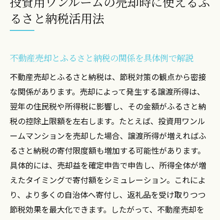
投資用ワンルームの売却時に使えるふ
不動産売却後のふるさと納税限度額計算の
るさと納税活用法
基本
不動産所得がある場合の控除額シミュレー
ション活用術
不動産売却とふるさと納税の関係を具体例で解説
投資用ワンルーム売却が控除上限に与える
不動産売却とふるさと納税は、節税対策の観点から密接
影響
な関係があります。売却によって発生する譲渡所得は、
ふるさと納税の計算方法と不動産投資の連
翌年の住民税や所得税に影響し、その金額がふるさと納
動ポイント
税の控除上限額を左右します。たとえば、投資用ワンル
不動産売却益とふるさと納税の最適なバラ
ームマンションを売却した場合、譲渡所得が増えればふ
ンスを知る
るさと納税の寄付限度額も増加する可能性があります。
具体的には、売却益を確定申告で申告し、所得全体が増
えたタイミングで寄付額をシミュレーション。これによ
り、より多くの自治体へ寄付し、返礼品を受け取りつつ
節税効果を最大化できます。したがって、不動産売却を