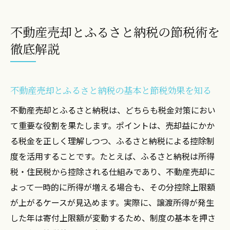
ふるさと納税と不動産売却の併用で得られ
るメリット
不動産売却とふるさと納税の節税術を
不動産売却に伴う税金対策とふるさと納税
徹底解説
活用法
ふるさと納税のシミュレーションで節税プ
ランを立てる
不動産売却とふるさと納税の基本と節税効果を知る
投資用ワンルームの売却時に使えるふるさと納
不動産売却とふるさと納税は、どちらも税金対策におい
税活用法
て重要な役割を果たします。ポイントは、売却益にかか
不動産売却とふるさと納税の関係を具体例
る税金を正しく理解しつつ、ふるさと納税による控除制
で解説
度を活用することです。たとえば、ふるさと納税は所得
ワンルーム売却時にできるふるさと納税の
税・住民税から控除される仕組みであり、不動産売却に
選択肢
よって一時的に所得が増える場合も、その分控除上限額
不動産所得がある場合のふるさと納税の活
が上がるケースが見込めます。実際に、譲渡所得が発生
用方法
した年は寄付上限額が変動するため、制度の基本を押さ