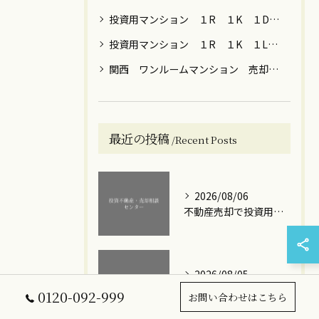
投資用マンション １R １K １DK ファミリー 売却 大阪 京都 神戸 東京 神奈川 名古屋 福岡
投資用マンション １R １K １LDK 節税 年金 保険 女性向け 売却 贈与 大阪 京都 神戸 東京都内 川崎 横浜
関西 ワンルームマンション 売却 築年数 ローン
最近の投稿
Recent Posts
2026/08/06
不動産売却で投資用ワンルームマンションを高額で手放すための実践ステップと損失回避のポイント
2026/08/05
不動産売却で投資用ワンルームの築年数を見極める損を抑えるタイミングと賢い出口戦略
0120-092-999
お問い合わせはこちら