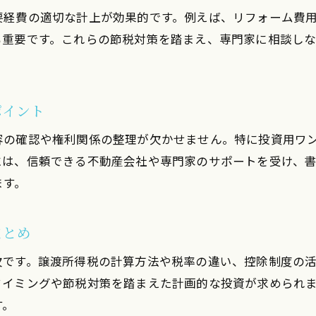
要経費の適切な計上が効果的です。例えば、リフォーム費
投資初心者でも安全に始める方法を徹底解説
も重要です。これらの節税対策を踏まえ、専門家に相談し
ブログやSNSから得られる実践的な投資知識
ポイント
容の確認や権利関係の整理が欠かせません。特に投資用ワ
には、信頼できる不動産会社や専門家のサポートを受け、
ます。
まとめ
欠です。譲渡所得税の計算方法や税率の違い、控除制度の
タイミングや節税対策を踏まえた計画的な投資が求められ
す。