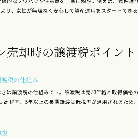
実践的なノウハウや注意点を丁寧に解説。例えば、物件選
ブログやSNSを活用した安全な投資情報収集法
により、女性が無理なく安心して資産運用をスタートでき
売却と譲渡税を通じたリスク回避のコツ
ワンルームマンション売却でのリスク回避術
譲渡税を考慮した安全な売却タイミングの選び方
ン売却時の譲渡税ポイント
投資用物件のリスク管理と失敗を防ぐポイント
女性投資家が実践する損しないための工夫
初心者でもできる税金トラブル防止策を解説
譲渡税の仕組み
資産運用で安心を得るための知識と実践方法
べきは譲渡税の仕組みです。譲渡税は売却価格と取得価格
将来の安心を叶える女性向け投資の実践術
は高税率、5年以上の長期譲渡は低税率が適用されるため
ワンルームマンション投資用で安心な将来設計を実
売却や譲渡税を踏まえた長期資産運用のコツ
女性投資家が重視したいリスク分散戦略
解説
マネーセミナーで学ぶ資産形成の実例紹介