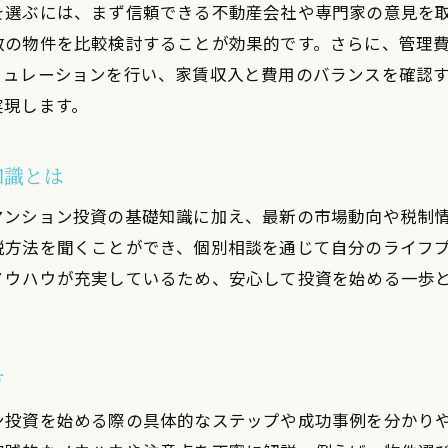
を選ぶには、まず信頼できる不動産会社や専門家の意見を
ほったらかし投資で無理なく資産形成する方法
数の物件を比較検討することが効果的です。さらに、管理
ワンルームマンション投資用で実現する資産形成術
ミュレーションを行い、家賃収入と費用のバランスを確認
売却や譲渡税も安心の長期運用戦略とは
実現します。
初心者女性も取り入れやすい自動運用のコツ
ほったらかし投資で意識すべきリスク管理法
知識とは
投資ブログやセミナー活用で知識を深める方法
マンション投資の基礎知識に加え、最新の市場動向や税制
資産運用初心者でも実践できる安全対策
税方法を聞くことができ、個別相談を通じて自分のライフ
女性視点で考えるワンルーム投資の安全性
ノウハウが充実しているため、安心して投資を始める一歩
女性投資家が注目するワンルームマンションの強み
投資用物件の安全性を見極める重要ポイント
売却や譲渡税のリスクを減らす具体策を紹介
方
資産運用セミナーで得られる最新トレンド情報
ン投資を始める際の具体的なステップや成功事例を分かり
女性人気のマネーセミナーから学ぶ投資のヒント