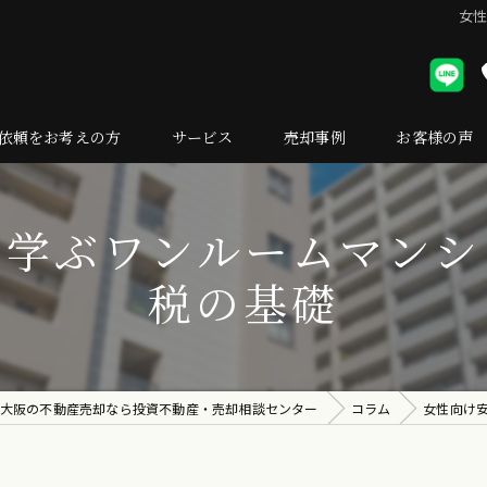
女
依頼をお考えの方
サービス
売却事例
お客様の声
却の流れ
で学ぶワンルームマンシ
くある質問
税の基礎
大阪の不動産売却なら投資不動産・売却相談センター
コラム
女性向け