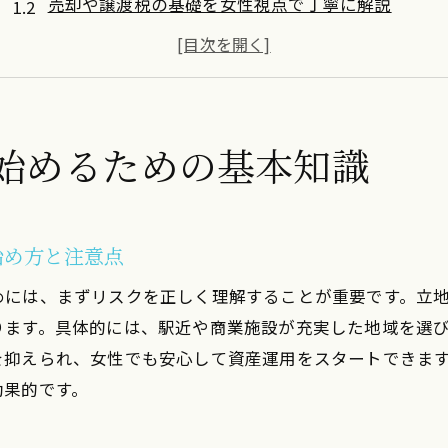
売却や譲渡税の基礎を女性視点で丁寧に解説
女性投資家が知っておくべきリスクと対策法
投資初心者が安心できる安全な選び方のコツ
資産運用セミナーで得られる実用的な知識とは
女性向け投資ブログで学ぶ運用の始め方
始めるための基本知識
ワンルームマンション売却時の譲渡税ポイント
ワンルームマンション売却で知るべき譲渡税の仕組
投資用物件の税負担を軽減する方法を解説
始め方と注意点
売却時のトラブル回避と安全な手続きポイント
めには、まずリスクを正しく理解することが重要です。立
女性投資家に役立つ譲渡税の基礎知識まとめ
ります。具体的には、駅近や商業施設が充実した地域を選
初めての売却で失敗しないための準備と注意
を抑えられ、女性でも安心して資産運用をスタートできま
効果的です。
資産運用を考える女性向けの税知識強化法
投資初心者でもわかる安全な資産運用法