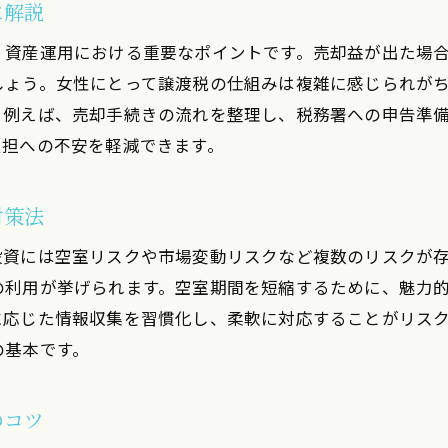
に解説
投資初心者におすすめのワンルームマンション活用
安全性を重視した資産運用の実践ポイント
、資産運用における重要なポイントです。売却益が出た場
売却や譲渡税を考えたリスク分散の方法
しょう。女性にとって譲渡税の仕組みは複雑に感じられが
。例えば、売却手続きの流れを整理し、税務署への申告準
女性投資家が始めやすい投資用不動産の選び方
負担への不安を軽減できます。
ほったらかし投資で手間なく増やす運用テクニック
マネーセミナーで学ぶ資産運用の基本知識
対策法
譲渡税に悩むなら知っておきたい手続き
投資には空室リスクや市場変動リスクなど複数のリスクが
ワンルームマンション売却時の譲渡税申告の流れ
の利用が挙げられます。空室期間を短縮するために、魅力
投資用物件の譲渡税手続きを分かりやすく解説
に応じた情報収集を習慣化し、柔軟に対応することがリス
女性投資家向けの税務サポート活用術
の基本です。
売却時に必要な書類とその準備方法
トラブルを防ぐための譲渡税手続きの注意点
のコツ
初心者が安心できる税金の基礎知識をチェック