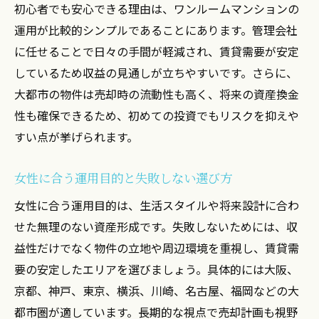
初心者でも安心できる理由は、ワンルームマンションの
運用目的別に選ぶワンルームマンションの
運用が比較的シンプルであることにあります。管理会社
魅力
に任せることで日々の手間が軽減され、賃貸需要が安定
働く女性が選ぶ安全な資産運用のポイント
しているため収益の見通しが立ちやすいです。さらに、
マンション運用で叶えるライフプランの実
大都市の物件は売却時の流動性も高く、将来の資産換金
現法
性も確保できるため、初めての投資でもリスクを抑えや
男性と異なる女性ならではの投資視点
すい点が挙げられます。
女性人気が高い投資用マンションの特徴
女性に合う運用目的と失敗しない選び方
元本割れが心配な方のための運用ポイント解説
女性に合う運用目的は、生活スタイルや将来設計に合わ
元本割れリスクを避けるマンション投資の
せた無理のない資産形成です。失敗しないためには、収
コツ
益性だけでなく物件の立地や周辺環境を重視し、賃貸需
投資用ワンルームで安全性を高める方法
要の安定したエリアを選びましょう。具体的には大阪、
初心者女性が注意したい運用目的の見極め
京都、神戸、東京、横浜、川崎、名古屋、福岡などの大
方
都市圏が適しています。長期的な視点で売却計画も視野