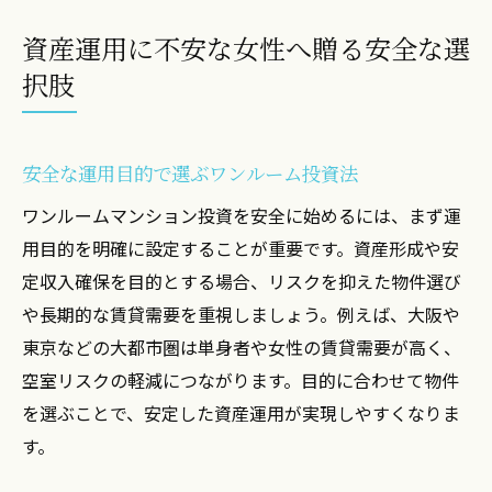
ー
資産運用に不安な女性へ贈る安全な選
女性が疑問を解消できる人気セミナーの魅
択肢
力
プロが語る運用目的別マンション投資の知
安全な運用目的で選ぶワンルーム投資法
識
女性投資家が実感した学びのポイント
ワンルームマンション投資を安全に始めるには、まず運
安心して続けたい女性のためのマンション投資
用目的を明確に設定することが重要です。資産形成や安
術
定収入確保を目的とする場合、リスクを抑えた物件選び
や長期的な賃貸需要を重視しましょう。例えば、大阪や
長期運用を見据えたワンルーム投資の極意
東京などの大都市圏は単身者や女性の賃貸需要が高く、
女性が続けやすい資産運用のコツを解説
空室リスクの軽減につながります。目的に合わせて物件
売却時も安心な投資用マンション選びの工
を選ぶことで、安定した資産運用が実現しやすくなりま
夫
す。
男性と女性で異なる長期保有の注意点