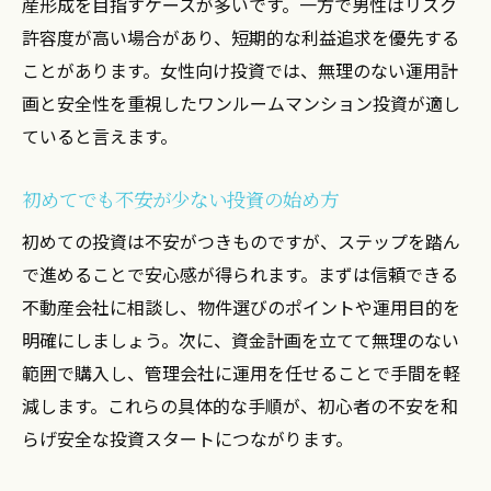
産形成を目指すケースが多いです。一方で男性はリスク
忙しい女性向けほったらかし投資の始め方
許容度が高い場合があり、短期的な利益追求を優先する
ワンルームマンション運用の自動化ポイン
ことがあります。女性向け投資では、無理のない運用計
ト
画と安全性を重視したワンルームマンション投資が適し
初心者向け運用目的別ほったらかし術を伝
ていると言えます。
授
初めてでも不安が少ない投資の始め方
売却も視野に入れた手間なし運用法とは
女性が安心できる投資用物件の選び方
初めての投資は不安がつきものですが、ステップを踏ん
で進めることで安心感が得られます。まずは信頼できる
マネーセミナーで学ぶほったらかし運用の
不動産会社に相談し、物件選びのポイントや運用目的を
魅力
明確にしましょう。次に、資金計画を立てて無理のない
女性向けマネーセミナーで学ぶ資産形成のヒン
範囲で購入し、管理会社に運用を任せることで手間を軽
ト
減します。これらの具体的な手順が、初心者の不安を和
初心者女性に役立つマネーセミナーの内容
らげ安全な投資スタートにつながります。
投資用ワンルーム運用の現地体験談を紹介
安全なマンション投資を学べる無料セミナ