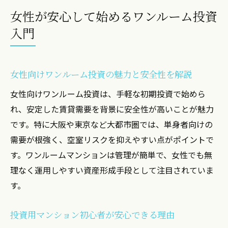
男性と女性で異なる投資スタイルの違い
女性が安心して始めるワンルーム投資
初めてでも不安が少ない投資の始め方
入門
資産運用に不安な女性へ贈る安全な選択肢
安全な運用目的で選ぶワンルーム投資法
女性向けワンルーム投資の魅力と安全性を解説
元本割れリスクを抑えるマンション選び
女性が安心して始める投資用物件の特徴
女性向けワンルーム投資は、手軽な初期投資で始めら
れ、安定した賃貸需要を背景に安全性が高いことが魅力
売却を見据えた運用で将来も安心できる理
です。特に大阪や東京など大都市圏では、単身者向けの
由
需要が根強く、空室リスクを抑えやすい点がポイントで
女性専用マネーセミナーで学ぶ安全資産運
す。ワンルームマンションは管理が簡単で、女性でも無
用
理なく運用しやすい資産形成手段として注目されていま
女性が実践したい人気の投資用運用術
す。
投資用ワンルームマンションが女性に注目され
る理由
投資用マンション初心者が安心できる理由
女性投資家が増加する背景と現状を紹介