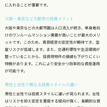
売却時に損しないためのポイントを解説
に入れることが重要です。
女性におすすめのリスク管理術を知る
安心して資産運用を続けるための基礎知識
大阪・東京など大都市の投資メリット
運用から売却まで女性目線で学ぶ投資のコツ
大阪や東京などの大都市圏は人口流入が続き、単身者向
女性が実践しやすいワンルーム運用法の基
けのワンルームマンション需要が高いことが最大のメリ
本
ットです。このため、賃貸経営の安定性が期待でき、空
投資用マンションの運用目的と売却の流れ
室リスクが低減します。また、交通利便性や生活環境が
整っていることから、投資用物件の価値も下がりにくい
安全な資産形成に必要な女性投資家の視点
特徴があります。これにより安全かつ効率的な資産運用
売却時に失敗しないノウハウを紹介
が可能です。
大都市圏のマンション活用で資産を守る方
法
男性と女性で異なる投資スタイルの違い
男性と差が出る女性のための運用ポイント
男性と女性では投資スタイルに違いが見られます。女性
初心者女性が知りたいほったらかし運用の実践
はリスクを抑え安定を重視する傾向が強く、長期的な資
法