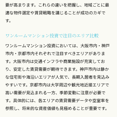
不動産市場分析から見る今後の投資判断
要が高まります。これらの違いを把握し、地域ごとに最
適な物件選定や賃貸戦略を講じることが成功のカギで
市場分析で見極める大阪市内の投資チャン
す。
ス
ワンルームマンション市場動向と将来予測
ワンルームマンション投資で注目のエリア比較
神戸市内・京都市内の市場分析から学ぶ投
ワンルームマンション投資においては、大阪市内・神戸
資戦略
市内・京都市内それぞれで注目すべきエリアがありま
賃貸需要データを活かした最新投資判断の
す。大阪市内は交通インフラや商業施設が充実してお
秘訣
り、安定した賃貸需要が期待できます。神戸市内は静か
大阪市内で収益性を高めるための将来展望
な住宅街や海沿いエリアが人気で、長期入居者を見込み
不動産市場分析を踏まえた売却と投資判断
やすいです。京都市内は大学周辺や観光地近接エリアで
のポイント
高い需要が見込まれる一方、季節変動に注意が必要で
す。具体的には、各エリアの賃貸需要データや空室率を
参照し、将来的な資産価値も見極めることが重要です。