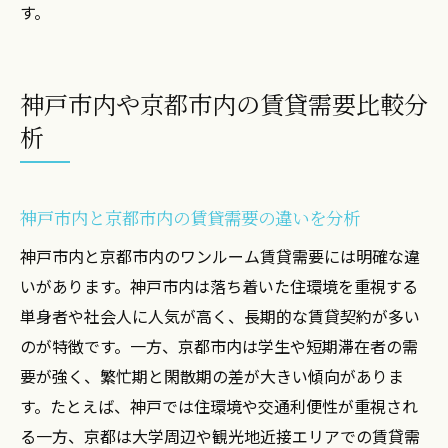
い
す。
売却時にも役立つ賃貸需要調査の実践法
大阪ワンルーム売却で成功するための実践法
神戸市内や京都市内の賃貸需要比較分
大阪市内ワンルーム売却で利益を最大化す
析
る方法
売却戦略に活かす最新賃貸需要データの見
方
神戸市内と京都市内の賃貸需要の違いを分析
神戸市内・京都市内で売却を成功させるコ
神戸市内と京都市内のワンルーム賃貸需要には明確な違
ツ
いがあります。神戸市内は落ち着いた住環境を重視する
空室リスクを抑えた売却時の重要ポイント
単身者や社会人に人気が高く、長期的な賃貸契約が多い
ワンルームマンション売却時の市場分析の
のが特徴です。一方、京都市内は学生や短期滞在者の需
進め方
要が強く、繁忙期と閑散期の差が大きい傾向がありま
実践的な売却ノウハウで賃貸経営を成功へ
す。たとえば、神戸では住環境や交通利便性が重視され
導く
る一方、京都は大学周辺や観光地近接エリアでの賃貸需