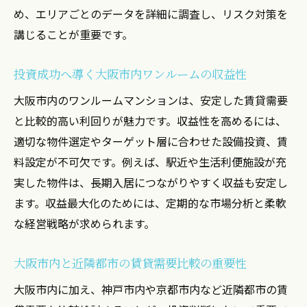
め、エリアごとのデータを詳細に調査し、リスク対策を
賃貸需要データを基にした投資判断の方法
講じることが重要です。
大阪市内ワンルーム投資で収益性を高める
秘訣
投資成功へ導く大阪市内ワンルームの収益性
神戸市内・京都市内の市場データ活用術解
大阪市内のワンルームマンションは、安定した賃貸需要
説
と比較的高い利回りが魅力です。収益性を高めるには、
空室リスクを減らすためのデータ分析活用
適切な物件選定やターゲット層に合わせた設備投資、賃
法
料設定が不可欠です。例えば、駅近や生活利便施設が充
収益最大化へ導くエリア選定と売却タイミ
実した物件は、長期入居につながりやすく収益も安定し
ング
ます。収益最大化のためには、定期的な市場分析と柔軟
実践的な賃貸需要の調査と戦略立案のコツ
な経営戦略が求められます。
空室リスクを抑える賃貸経営のコツとは
大阪市内ワンルームの空室リスク対策実例
大阪市内と近隣都市の賃貸需要比較の重要性
賃貸需要データを活用したリスク回避の方
大阪市内に加え、神戸市内や京都市内など近隣都市の賃
法