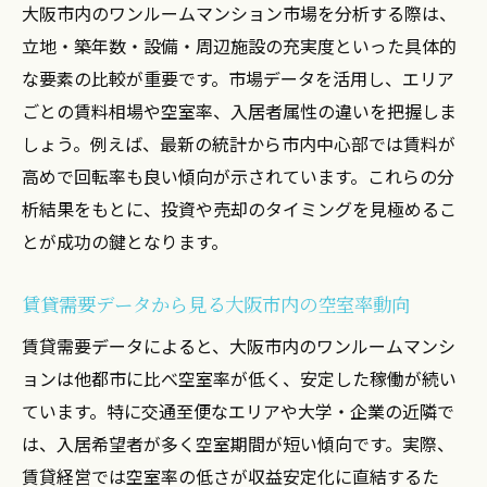
説
大阪市内のワンルームマンション市場を分析する際は、
立地・築年数・設備・周辺施設の充実度といった具体的
大阪市内と比較した収益性の見極めポイン
な要素の比較が重要です。市場データを活用し、エリア
ト
ごとの賃料相場や空室率、入居者属性の違いを把握しま
ワンルームマンション売却時の注目ポイント
しょう。例えば、最新の統計から市内中心部では賃料が
売却前に確認する大阪市内の賃貸需要デー
高めで回転率も良い傾向が示されています。これらの分
タ
析結果をもとに、投資や売却のタイミングを見極めるこ
ワンルームマンション売却で重視すべき条
とが成功の鍵となります。
件
空室率や賃料相場が売却価値に与える影響
賃貸需要データから見る大阪市内の空室率動向
ワンルーム売却時の市場動向と成功事例分
賃貸需要データによると、大阪市内のワンルームマンシ
析
ョンは他都市に比べ空室率が低く、安定した稼働が続い
神戸市内・京都市内で売却する際の留意点
ています。特に交通至便なエリアや大学・企業の近隣で
売却戦略立案に活かせる最新の市場分析法
は、入居希望者が多く空室期間が短い傾向です。実際、
賃貸需要データを活用した収益最大化戦略
賃貸経営では空室率の低さが収益安定化に直結するた