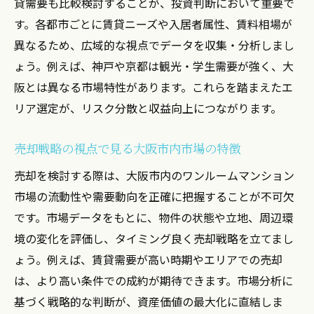
貸需要も比較検討することが、投資判断において重要で
神戸市内・京都市内での空室リスク管理術
す。各都市ごとに賃貸ニーズや入居者属性、賃料相場が
異なるため、広域的な視点でデータを収集・分析しまし
賃貸経営成功のための市場動向チェックポ
ょう。例えば、神戸や京都は観光・学生需要が強く、大
イント
阪とは異なる市場特性があります。これらを踏まえたエ
売却を見据えた空室率低減の実践ノウハウ
リア選定が、リスク分散と収益向上につながります。
ワンルームマンション投資で失敗しない秘
訣
売却戦略の視点で見る大阪市内市場の特徴
賃貸需要の調べ方とエリア選定の秘訣
売却を検討する際は、大阪市内のワンルームマンション
大阪市内ワンルーム賃貸需要の調査手法
市場の流動性や需要動向を正確に把握することが不可欠
神戸・京都市内で需要を見極めるポイント
です。市場データをもとに、物件の状態や立地、周辺環
エリア選定で重視すべき賃貸需要データの
境の変化を評価し、タイミング良く売却戦略を立てまし
活用
ょう。例えば、賃貸需要が高い時期やエリアでの売却
賃貸需要調べ方とワンルーム投資の関連性
は、より高い条件での成約が期待できます。市場分析に
市場情報から読み解くエリア別収益性の違
基づく戦略的な判断が、資産価値の最大化に直結しま