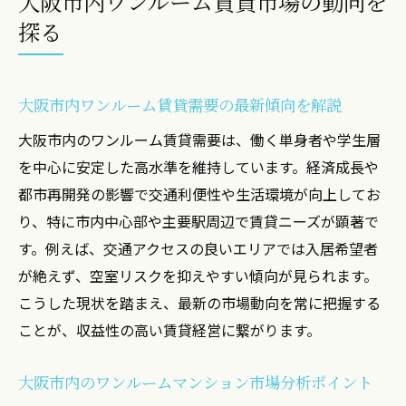
大阪市内ワンルーム賃貸市場の動向を
投資成功へ導く大阪市内ワンルームの収益
探る
性
大阪市内と近隣都市の賃貸需要比較の重要
性
大阪市内ワンルーム賃貸需要の最新傾向を解説
売却戦略の視点で見る大阪市内市場の特徴
大阪市内のワンルーム賃貸需要は、働く単身者や学生層
神戸市内や京都市内の賃貸需要比較分析
を中心に安定した高水準を維持しています。経済成長や
神戸市内と京都市内の賃貸需要の違いを分
都市再開発の影響で交通利便性や生活環境が向上してお
析
り、特に市内中心部や主要駅周辺で賃貸ニーズが顕著で
ワンルームマンション投資で注目のエリア
す。例えば、交通アクセスの良いエリアでは入居希望者
比較
が絶えず、空室リスクを抑えやすい傾向が見られます。
近隣都市の賃貸需要データが示す最新動向
こうした現状を踏まえ、最新の市場動向を常に把握する
ことが、収益性の高い賃貸経営に繋がります。
神戸市内・京都市内で売却時に重視すべき
点
大阪市内のワンルームマンション市場分析ポイント
エリア別空室リスクと賃貸需要の関連性解