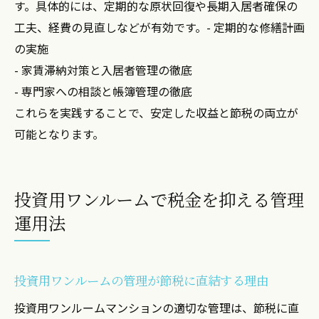
す。具体的には、定期的な原状回復や長期入居者確保の
用法
工夫、経費の見直しなどが有効です。- 定期的な修繕計画
投資用物件の減価償却年数と節税効果の関
の実施
係
- 家賃滞納対策と入居者管理の徹底
管理を工夫して税金対策を強化するポイン
- 専門家への相談と帳簿管理の徹底
ト
これらを実践することで、安定した収益と節税の両立が
関西・関東で異なる減価償却の注意点
可能となります。
売却時に押さえたい減価償却と税金の関係
減価償却を活用した投資用ワンルーム運用
投資用ワンルームで税金を抑える管理
術
運用法
節税を意識したワンルーム運用の成功事例を紹
介
投資用ワンルームで節税に成功した管理運
投資用ワンルームの管理が節税に直結する理由
用事例
投資用ワンルームマンションの適切な管理は、節税に直
関西・関東で見られる節税運用の具体例