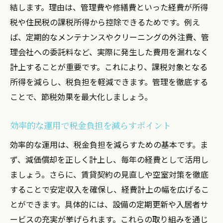
結します。理由は、管理費や修繕費といった経費が所得
税金対策を徹底したワンルーム投資の実体
税や住民税の課税所得から控除できるためです。例え
験
ば、定期的なメンテナンスやクリーニングの外注費、管
売却まで見据えた節税事例から学ぶポイン
理会社への委託料など、実際に発生した費用を漏れなく
ト
計上することが重要です。これにより、課税対象となる
失敗しない投資用物件運用のコツと工夫
所得を減らし、税負担を軽減できます。管理を徹底する
ワンルームマンション投資の節税でやって
ことで、節税効果を最大化しましょう。
よかったこと
効率的な運用で税金負担を減らすポイント
効率的な運用は、税金負担を減らすための基本です。ま
ず、減価償却を正しく計上し、毎年の経費として活用し
ましょう。さらに、賃貸契約の見直しや空室対策を徹底
することで安定収入を確保し、経費計上の幅を広げるこ
とができます。具体的には、設備の定期更新や入居者サ
ービスの充実が挙げられます。これらの取り組みを通じ