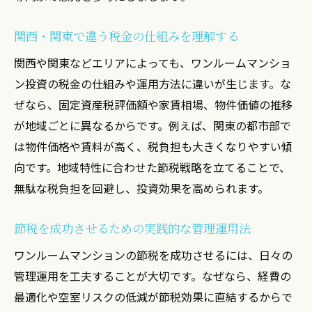
売却まで見据えた運用で税金を抑える方法
投資用ワンルームの節税で実践したい管理
関西・関東で違う税金の仕組みを理解する
術
関西や関東などエリアによっても、ワンルームマンショ
ワンルームマンション投資は本当に節税にな
ン投資の税金の仕組みや運用方法に違いが生じます。な
る？
ぜなら、固定資産税評価額や家賃相場、物件価値の推移
ワンルームマンション投資の節税効果を検
が地域ごとに異なるからです。例えば、関東の都市部で
証
は物件価格や賃料が高く、税負担も大きくなりやすい傾
投資用物件で節税できる年収の目安と実態
向です。地域特性に合わせた節税戦略を立てることで、
運用や管理で節税が難しいケースを解説
無駄な税負担を回避し、投資効果を高められます。
関西・関東の市場動向が節税に与える影響
節税を成功させるための実践的な管理運用法
やめとけと言われる理由と本当のリスク
ワンルームマンションの節税を成功させるには、日々の
投資で節税に成功した体験談も紹介
管理運用を工夫することが大切です。なぜなら、経費の
減価償却の年数と税金対策の実践ポイント
最適化や空室リスクの低減が節税効果に直結するからで
ワンルームマンション減価償却の基本と運