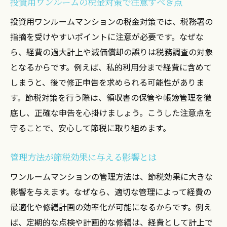
投資用ワンルームの税金対策で注意すべき点
関西や関東で賢く活かす節税シミュレーション
投資用ワンルームマンションの税金対策では、税務署の
術
指摘を受けやすいポイントに注意が必要です。なぜな
関西・関東のワンルーム管理で節税シミュ
ら、経費の過大計上や減価償却の誤りは税務調査の対象
レーション活用
となるからです。例えば、私的利用分まで経費に含めて
投資用物件ごとの節税効果を実例で比較
しまうと、後で修正申告を求められる可能性がありま
ワンルームマンション運用に役立つ税金計
す。節税対策を行う際は、領収書の保管や帳簿管理を徹
算方法
底し、正確な申告を心掛けましょう。こうした注意点を
節税シミュレーションで見落としがちなポ
守ることで、安心して節税に取り組めます。
イント
管理方法が節税効果に与える影響とは
関西・関東で違いが出る節税対策の実態
投資用ワンルーム選びで失敗しない節税設
ワンルームマンションの管理方法は、節税効果に大きな
計
影響を与えます。なぜなら、適切な管理によって経費の
節税効果を最大化する売却時の注意ポイント
最適化や修繕計画の効率化が可能になるからです。例え
ば、定期的な点検や計画的な修繕は、経費として計上で
売却時に押さえたいワンルーム節税の基本