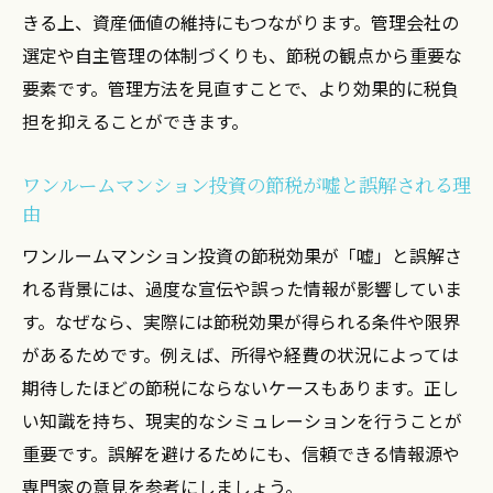
きる上、資産価値の維持にもつながります。管理会社の
知識
選定や自主管理の体制づくりも、節税の観点から重要な
投資用ワンルーム売却で税金を賢く抑える
要素です。管理方法を見直すことで、より効果的に税負
方法
担を抑えることができます。
管理運用歴が売却時の税金に与える影響
節税目的で売却する際のリスクと注意点
ワンルームマンション投資の節税が嘘と誤解される理
関西・関東で異なる売却時の税金対策
由
売却時の減価償却活用で節税効果を高める
ワンルームマンション投資の節税効果が「嘘」と誤解さ
投資用物件運用で失敗しない節税のコツとは
れる背景には、過度な宣伝や誤った情報が影響していま
ワンルームマンション運用で避けたい節税
す。なぜなら、実際には節税効果が得られる条件や限界
の落とし穴
があるためです。例えば、所得や経費の状況によっては
期待したほどの節税にならないケースもあります。正し
投資用物件の管理と節税計画の立て方
い知識を持ち、現実的なシミュレーションを行うことが
税金対策で失敗しやすい運用パターン
重要です。誤解を避けるためにも、信頼できる情報源や
関西・関東で役立つ節税ノウハウ集
専門家の意見を参考にしましょう。