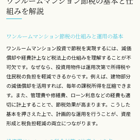
ワンルームマンション節税の基本と仕
ワンルームマンション投資の節税が嘘と誤
組みを解説
解される理由
関西・関東で違う税金の仕組みを理解する
節税を成功させるための実践的な管理運用
ワンルームマンション節税の仕組みと運用の基本
法
ワンルームマンション投資で節税を実現するには、減価
投資用ワンルームで税金を抑える管理運用法
償却や経費計上など税法上の仕組みを理解することが不
投資用ワンルームの管理が節税に直結する
可欠です。なぜなら、投資用物件は運用次第で所得税や
理由
住民税の負担を軽減できるからです。例えば、建物部分
効率的な運用で税金負担を減らすポイント
の減価償却を活用すれば、毎年の課税所得を圧縮できま
節税目的の運用で失敗しやすい注意点
す。また、管理費や修繕費、ローン利息などの経費も適
切に計上することで、節税効果が高まります。こうした
管理体制による税金対策の実践例と効果
基本を押さえた上で、計画的な運用を行うことが、資産
ワンルームマンション投資で役立つ節税シ
形成と税負担軽減の両立につながります。
ミュレーション
関西や関東で実践できる管理と節税のコツ