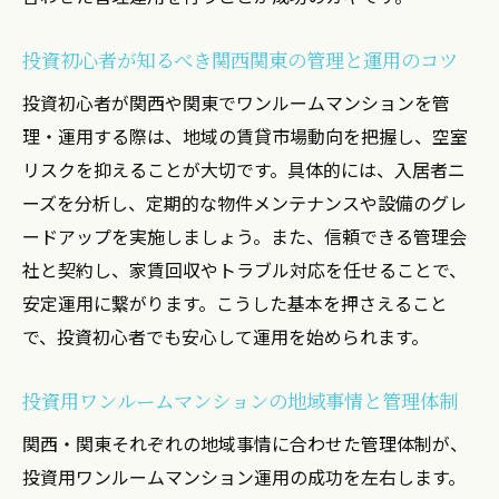
投資初心者が踏み出す安心のワンルーム運
投資初心者が知るべき関西関東の管理と運用のコツ
用方法
運用と管理の基礎を押さえて投資を安全に
投資初心者が関西や関東でワンルームマンションを管
始める
理・運用する際は、地域の賃貸市場動向を把握し、空室
ワンルームマンション投資の第一歩とリス
リスクを抑えることが大切です。具体的には、入居者ニ
ク管理
ーズを分析し、定期的な物件メンテナンスや設備のグレ
ードアップを実施しましょう。また、信頼できる管理会
安心して始めるための投資用物件選びと管
社と契約し、家賃回収やトラブル対応を任せることで、
理体制
安定運用に繋がります。こうした基本を押さえること
売却や税金も見据えたワンルーム運用のポ
で、投資初心者でも安心して運用を始められます。
イント
初心者が安心できるワンルームマンション
投資用ワンルームマンションの地域事情と管理体制
運用法
関西・関東それぞれの地域事情に合わせた管理体制が、
投資用ワンルームマンション運用の成功を左右します。