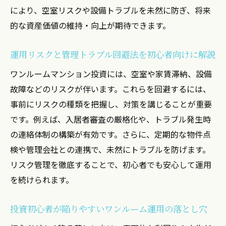
関西関東での売却戦略と税金対策のポイン
により、空室リスクや設備トラブルを未然に防ぎ、将来
トを解説
的な資産価値の維持・向上が期待できます。
投資初心者が陥りやすい売却時の税金リス
ク回避術
運用リスクと管理トラブル回避法を初心者向けに解説
不安を解消するワンルーム運用のコツ
ワンルームマンション投資には、空室や家賃滞納、設備
初心者が抱きやすい投資用運用の悩みと解
故障などのリスクが伴います。これらを回避するには、
消法
事前にリスクの種類を把握し、対策を講じることが重要
です。例えば、入居者審査の厳格化や、トラブル発生時
ワンルーム運用における失敗例と管理改善
の連絡体制の構築が有効です。さらに、定期的な物件点
策の紹介
検や管理会社との連携で、未然にトラブルを防げます。
投資初心者向け運用や管理の安心ポイント
リスク管理を徹底することで、初心者でも安心して運用
を押さえる
を続けられます。
投資用ワンルームの空室リスクと管理の対
応方法
投資初心者が陥りやすいワンルーム運用の落とし穴
運用と管理でよくある不安の原因とその対