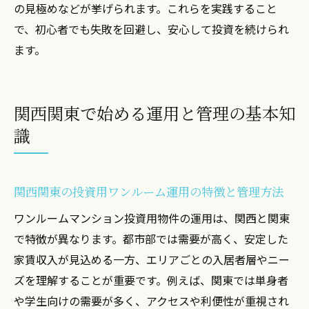
の見極めなどが挙げられます。これらを実践すること
成功術
で、初心者でも失敗を回避し、安心して投資を続けられ
税金や売却時の注意点を初心者目線で紹介
ます。
ワンルーム投資の税金や売却時によくある
失敗例
投資初心者が知るべき税金対策と売却の基
関西関東で始める運用と管理の基本知
本知識
識
売却時に注意したい税金負担と手続きの流
れ
投資用マンションの税金問題と売却時のポ
関西関東の投資用ワンルーム運用の特徴と管理方法
イント
ワンルームマンション投資用物件の運用は、関西と関東
税金や売却で後悔しないための管理運用の
で特徴が異なります。都市部では需要が高く、安定した
コツ
家賃収入が見込める一方、エリアごとの入居者層やニー
税金対策を意識した投資初心者の売却実践
ズを理解することが重要です。例えば、関東では単身者
法
や学生向けの需要が多く、アクセスや利便性が重視され