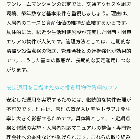
管理体制
ワンルームマンションの選定では、交通アクセスや周辺
関西関東の空室リスクと管理運用の対応策
環境、築年数など基本条件を重視しましょう。理由は、
を学ぶ
入居者のニーズと資産価値の維持が直結するからです。
具体的には、駅近や生活利便施設が充実した関西・関東
関西関東で投資初心者が注意すべき管理の
エリアの物件が人気です。管理方法としては、定期的な
実践法
清掃や設備点検の徹底、管理会社との連携強化が効果的
投資初心者が知るべき売却と税金対策とは
です。こうした基本の徹底が、長期的な安定運用につな
ワンルームマンション売却の流れと税金の
がります。
基礎知識
投資初心者が押さえるべき売却時の税金対
安定運用を目指すための投資用物件管理のコツ
策と注意点
安定した運用を実現するためには、継続的な物件管理が
売却を見据えたワンルーム運用と税金負担
不可欠です。理由は、管理の質が入居率やトラブル発生
の軽減法
率に大きく影響するためです。具体策として、・定期点
投資用ワンルームマンション売却時の管理
検と修繕の実施・入居者対応マニュアルの整備・専門管
と税金処理
理会社への委託などが挙げられます。これらの取り組み