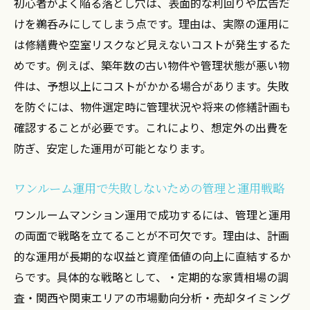
初心者がよく陥る落とし穴は、表面的な利回りや広告だ
処法
けを鵜呑みにしてしまう点です。理由は、実際の運用に
投資初心者が安心して続ける運用管理の心
は修繕費や空室リスクなど見えないコストが発生するた
構え
めです。例えば、築年数の古い物件や管理状態が悪い物
成功例から学ぶ運用と管理の実践ポイント
件は、予想以上にコストがかかる場合があります。失敗
ワンルームマンション投資成功例に学ぶ運
を防ぐには、物件選定時に管理状況や将来の修繕計画も
用のコツ
確認することが必要です。これにより、想定外の出費を
管理が行き届いた運用実践例と成功の秘訣
防ぎ、安定した運用が可能となります。
を解説
ワンルーム運用で失敗しないための管理と運用戦略
投資用ワンルームで成果を出す運用管理の
実践法
ワンルームマンション運用で成功するには、管理と運用
成功事例に見る関西関東での運用と管理の
の両面で戦略を立てることが不可欠です。理由は、計画
工夫
的な運用が長期的な収益と資産価値の向上に直結するか
運用と管理の成功事例から学ぶリスク対策
らです。具体的な戦略として、・定期的な家賃相場の調
査・関西や関東エリアの市場動向分析・売却タイミング
投資初心者が実践できるワンルーム運用の