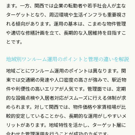
ます。一方、関西では企業の転勤者や若手社会人が主な
関東関西で失敗しない投資用物件選びの秘訣
ターゲットとなり、周辺環境や生活インフラも重要視さ
投資用ワンルーム物件選びと管理運用の重
れる傾向があります。運用の基本は、こまめな物件管理
要ポイント
や適切な修繕計画を立て、長期的な入居維持を目指すこ
関東関西で成功しやすい物件の特徴と選び
とです。
方
失敗しないための投資用マンション選定と
地域別ワンルーム運用のポイントと管理の違いを解説
管理方法
地域ごとにワンルーム運用のポイントは異なります。関
ワンルーム運用で注目すべき物件の選び方
東では交通網の発達や人口密度の高さが強みで、駅近物
と売却戦略
件や利便性の高いエリアが人気です。管理面では、定期
投資初心者が知るべき関西関東の物件管理
的な設備点検や入居者対応がスムーズに行える体制が求
のコツ
められます。対して関西では、物件価格や家賃相場が比
管理と運用を見据えた賢い物件選びのポイ
較的安定していることから、長期的な運用がしやすいメ
ント
リットがあります。地域特性を活かし、ターゲット層に
安心して始めるワンルーム運用の第一歩
合わせた管理運用を行うことが成功のカギです。