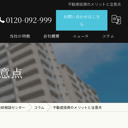
不動産投資のメリットと注意点
お問い合わせはこち
0120-092-999
ら
当社の特徴
会社概要
ニュース
コラム
仲介
査定
意点
売買
マンション
投資
売却相談センター
コラム
不動産投資のメリットと注意点