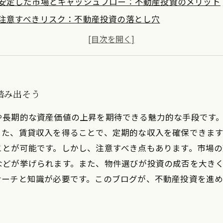
安定した市場とキャッシュフロー：不動産投資のメリット
注意すべきリスク：不動産投資の落とし穴
賢い投資家になるための不動産市場の動向理解
自分に最適な物件選び：投資成功のカギ
長期的に利益を得るための戦略と考慮点
不動産投資の旅の終わり：成功に向けたまとめと次のステ
踏み出そう
や長期的な資産価値の上昇を期待できる魅力的な手段です
また、賃貸収入を得ることで、定期的な収入を確保できま
ことが可能です。しかし、注意すべき点もあります。市場
などが挙げられます。また、物件選びが投資の成否を大き
サーチと知識が必要です。このブログが、不動産投資を進