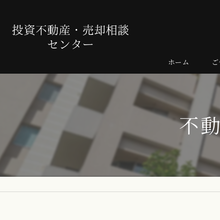
ホーム
ご
売
よ
不