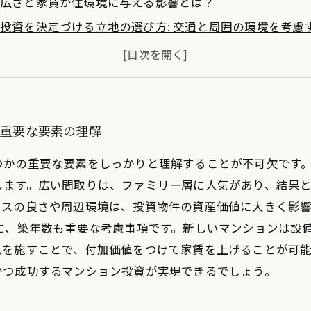
広さと家賃が住環境に与える影響とは？
投資を決定づける立地の選び方: 交通と周囲の環境を考慮
築年数の重要性: 新しいマンションがもたらす価値とは
総合的な投資判断: 成功するマンション投資のポイント
未来を見据えたマンション投資: 重要要素を活かす方法
 重要な要素の理解
つかの重要な要素をしっかりと理解することが不可欠です
ます。広い間取りは、ファミリー層に人気があり、結果と
セスの良さや周辺環境は、投資物件の資産価値に大きく影
に、築年数も重要な考慮事項です。新しいマンションは設
を施すことで、付加価値をつけて家賃を上げることが可能
かつ成功するマンション投資が実現できるでしょう。