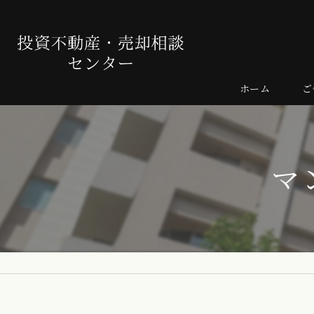
ホーム
ご
売
よ
マ