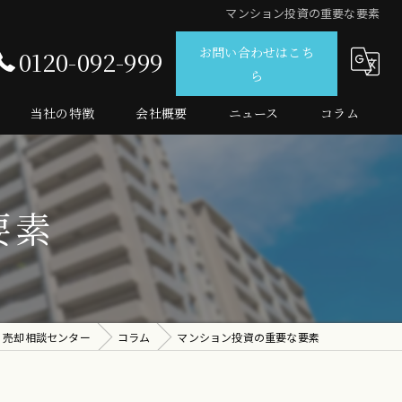
マンション投資の重要な要素
お問い合わせはこち
0120-092-999
ら
当社の特徴
会社概要
ニュース
コラム
仲介
査定
要素
売買
マンション
投資
・売却相談センター
コラム
マンション投資の重要な要素