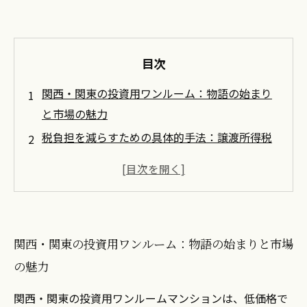
目次
関西・関東の投資用ワンルーム：物語の始まり
と市場の魅力
税負担を減らすための具体的手法：譲渡所得税
を攻略する
地域特性を活かした戦略：関西・関東の違いを
理解する
資産形成を加速するための最適なタイミングと
関西・関東の投資用ワンルーム：物語の始まりと市場
は
の魅力
賢い投資家になるための実践的ステップ
未来の不動産売却に向けて：成功するための最
関西・関東の投資用ワンルームマンションは、低価格で