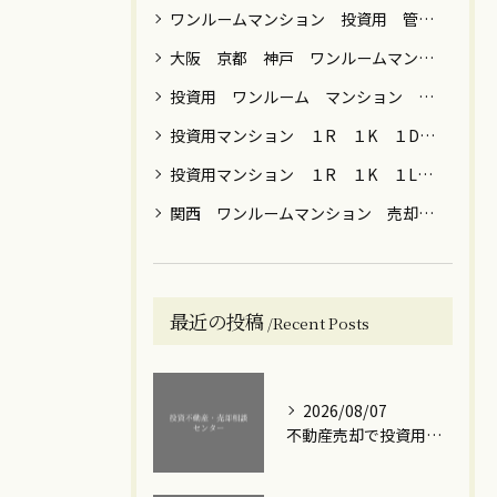
ワンルームマンション 投資用 管理 運用 売却 税金 関西 関東
大阪 京都 神戸 ワンルームマンション 売却
投資用 ワンルーム マンション 男性 女性 運用目的 売却 大阪 京都 神戸 東京 横浜 川崎 名古屋 福岡
投資用マンション １R １K １DK ファミリー 売却 大阪 京都 神戸 東京 神奈川 名古屋 福岡
投資用マンション １R １K １LDK 節税 年金 保険 女性向け 売却 贈与 大阪 京都 神戸 東京都内 川崎 横浜
関西 ワンルームマンション 売却 築年数 ローン
最近の投稿
Recent Posts
2026/08/07
不動産売却で投資用ワンルームマンションの利益を最大化する実践的な手順と注意点