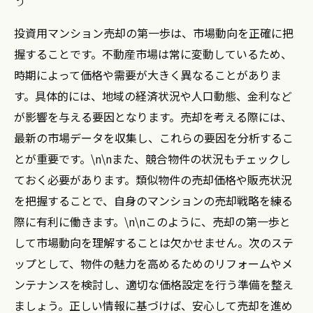
う
安心取引のためのステップ：契約から引き渡し
まで
投資用マンション売却の第一歩は、市場動向を正確に把
不動産市場の変化に対応：売却戦略の見直し
握することです。不動産市場は常に変動しているため、
成功事例から学ぶ：投資用マンション売却の成
時期によって価格や需要が大きく異なることがありま
功に必要なこと
す。具体的には、地域の経済状況や人口動態、金利など
が影響を与える要因となります。売却を考える際には、
最新の市場データを収集し、これらの要因を分析するこ
とが重要です。\n\nまた、競合物件の状況もチェックし
ておく必要があります。類似物件の売却価格や販売状況
を把握することで、自身のマンションの売却戦略を練る
際に有利に働きます。\n\nこのように、売却の第一歩と
して市場動向を理解することは欠かせません。次のステ
ップとして、物件の魅力を高めるためのリフォームやメ
ンテナンスを検討し、適切な価格設定を行う準備を整え
ましょう。正しい情報に基づけば、安心して売却を進め