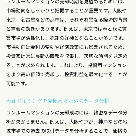
ワンルームマンションの売却時期を見極めるためには、
東京の成功例が示す売却のポイント
市場動向をしっかりと把握することが重要です。大阪や
大阪での投資成功事例とその戦略
東京、名古屋などの都市は、それぞれ異なる経済的背景
東京と大阪の市場特性の違いを活かす
と需要の動きがあります。例えば、東京では春と秋に賃
貸市場が活性化し、売却の好機となることが多いです。
成功者が実践する投資の秘訣
市場動向は金利の変動や経済政策にも影響されるため、
成功例から見る都市別投資法
投資家は常に最新の情報を収集し、適切な時期を見定め
失敗を回避するための成功ケーススタディ
ることが求められます。これにより、投資用マンション
市場動向を反映したワンルームマンション売却
をより高い価値で売却し、投資利益を最大化することが
ポイント
可能です。
市場の変化に応じた売却戦略
利益を最大化する売却プランの構築
売却タイミングを見極めるためのデータ分析
地域ごとの価格変動と投資判断
ワンルームマンションの売却成功には、綿密なデータ分
売却時の交渉ポイントとその実践
析が欠かせません。例えば、大阪や京都、神戸などの地
市場動向を把握するためのツール
域市場での過去の取引データを分析することで、価格の