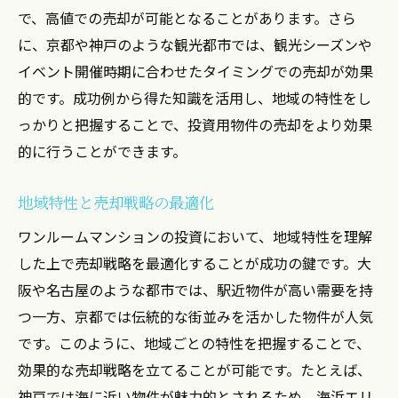
で、高値での売却が可能となることがあります。さら
市場タイミングと売却利益の関係
に、京都や神戸のような観光都市では、観光シーズンや
経験者が語る利益を得るための投資知識
イベント開催時期に合わせたタイミングでの売却が効果
売却時に避けるべきタイミングとその理由
的です。成功例から得た知識を活用し、地域の特性をし
ワンルームマンション投資の成功例が示す戦略
っかりと把握することで、投資用物件の売却をより効果
の重要性
的に行うことができます。
成功戦略が投資結果に与える影響
地域特性と売却戦略の最適化
戦略構築に必要なデータと分析方法
ワンルームマンションの投資において、地域特性を理解
成功例が示す効果的な売却戦略
した上で売却戦略を最適化することが成功の鍵です。大
戦略的投資でリスクを管理する
阪や名古屋のような都市では、駅近物件が高い需要を持
経験者が実践する戦略的売却の秘訣
つ一方、京都では伝統的な街並みを活かした物件が人気
成功事例から学ぶ戦略的投資アプローチ
です。このように、地域ごとの特性を把握することで、
大阪東京名古屋都市別ワンルームマンション売
効果的な売却戦略を立てることが可能です。たとえば、
却の秘訣
神戸では海に近い物件が魅力的とされるため、海浜エリ