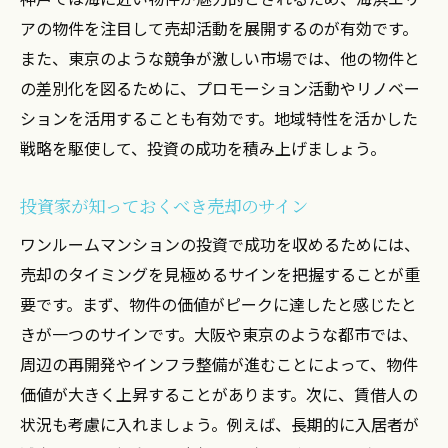
都市ごとの売却成功事例とその教訓
アの物件を注目して売却活動を展開するのが有効です。
名古屋の市場特性を活かした投資法
また、東京のような競争が激しい市場では、他の物件と
東京の投資成功者が語る売却戦略
の差別化を図るために、プロモーション活動やリノベー
ションを活用することも有効です。地域特性を活かした
大阪での売却成功のためのポイント
戦略を駆使して、投資の成功を積み上げましょう。
都市別の投資環境とその活用法
成功者が実践した都市別売却のテクニック
投資家が知っておくべき売却のサイン
ワンルームマンション投資売却成功のための実
ワンルームマンションの投資で成功を収めるためには、
例研究
売却のタイミングを見極めるサインを把握することが重
実例研究から学ぶ売却成功の秘訣
要です。まず、物件の価値がピークに達したと感じたと
過去の成功事例に基づく売却戦略
きが一つのサインです。大阪や東京のような都市では、
実例分析で明らかになる市場動向
周辺の再開発やインフラ整備が進むことによって、物件
成功例から導き出す売却のポイント
価値が大きく上昇することがあります。次に、賃借人の
研究結果が示す効果的な投資法
状況も考慮に入れましょう。例えば、長期的に入居者が