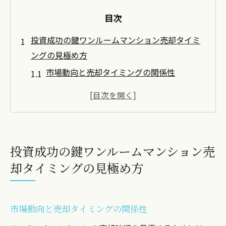
目次
投資成功の鍵ワンルームマンション売却タイミ
ングの見極め方
市場動向と売却タイミングの関係性
売却タイミングを見極めるためのデータ分
析
成功例から学ぶ適切な売却時期の判断
地域特性と売却戦略の最適化
投資成功の鍵ワンルームマンション売
投資家が知っておくべき売却のサイン
却タイミングの見極め方
失敗を避けるための売却タイミングチェッ
クリスト
大阪から東京ワンルームマンション投資成功例
市場動向と売却タイミングの関係性
に学ぶ