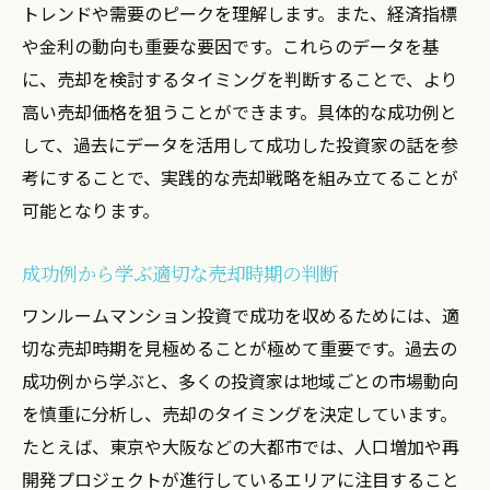
トレンドや需要のピークを理解します。また、経済指標
経験者が語る市場分析の重要性
や金利の動向も重要な要因です。これらのデータを基
成功例から見るワンルームマンション投資の地
に、売却を検討するタイミングを判断することで、より
域別戦略
高い売却価格を狙うことができます。具体的な成功例と
地域ごとの成功例から学ぶ投資戦略
して、過去にデータを活用して成功した投資家の話を参
地方都市と大都市の投資アプローチの違い
考にすることで、実践的な売却戦略を組み立てることが
地域特性を活かした売却のタイミング
可能となります。
都市別の投資成功事例分析
成功者が実践した地域別投資法
成功例から学ぶ適切な売却時期の判断
地域別戦略で利益を最大化する方法
ワンルームマンション投資で成功を収めるためには、適
売却タイミングを知ることで得る最大の利益
切な売却時期を見極めることが極めて重要です。過去の
成功例から学ぶと、多くの投資家は地域ごとの市場動向
利益を生む売却のタイミングサイン
を慎重に分析し、売却のタイミングを決定しています。
成功者が実践する利益最大化のポイント
たとえば、東京や大阪などの大都市では、人口増加や再
売却タイミングを見極めるためのチェック
開発プロジェクトが進行しているエリアに注目すること
ポイント