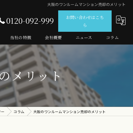
大阪のワンルームマンション売却のメリット
お問い合わせはこち
0120-092-999
ら
当社の特徴
会社概要
ニュース
コラム
仲介
査定
のメリット
売買
マンション
投資
ター
コラム
大阪のワンルームマンション売却のメリット