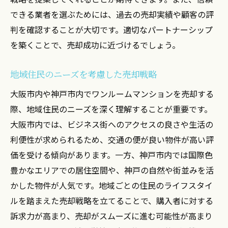
売却時に避けるべき落とし穴
できる業者を選ぶためには、過去の売却実績や顧客の評
伝えたい情報を正確に伝える方法
判を確認することが大切です。適切なパートナーシップ
オンラインとオフラインの広告戦略
を築くことで、売却成功に近づけるでしょう。
物件写真の撮影テクニック
地域住民のニーズを考慮した売却戦略
内覧会での印象を最適化する方法
大阪市内や神戸市内でワンルームマンションを売却する
購入者の購買意欲を刺激する方法
際、地域住民のニーズを深く理解することが重要です。
実例を交えたワンルーム売却の成功への道
大阪市内では、ビジネス街へのアクセスの良さや生活の
実例分析で見える成功のカギ
利便性が求められるため、交通の便が良い物件が高い評
成功事例と失敗事例の比較
価を受ける傾向があります。一方、神戸市内では国際色
具体的なプロセスとその効果
豊かなエリアでの居住空間や、神戸の自然や街並みを活
実際にあった売却の工夫と結果
かした物件が人気です。地域ごとの住民のライフスタイ
顧客満足度を高めた成功事例
ルを踏まえた売却戦略を立てることで、購入者に対する
訴求力が高まり、売却がスムーズに進む可能性が高まり
学ぶべき成功者の売却戦略