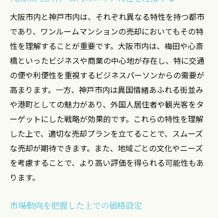
の秘訣
大阪市内と神戸市内は、それぞれ異なる特性を持つ都市
商業施設との距離が売却に与える影響
であり、ワンルームマンションの売却においてもその特
大阪市内の人気エリアの見極め方
性を理解することが重要です。大阪市内は、梅田や心斎
地域ブランドを活かした宣伝戦略
橋といったビジネスや商業の中心地が存在し、特に交通
の便や利便性を重視するビジネスパーソンからの需要が
商業エリアの発展が価値に与える影響
高まります。一方、神戸市内は異国情緒あふれる街並み
地域活性化プロジェクトと連携するメリッ
や港町としての魅力があり、外国人居住者や観光客をタ
ト
ーゲットにした戦略が効果的です。これらの特性を理解
新規開発情報を基にした売却計画
した上で、適切な売却プランを立てることで、スムーズ
神戸市内の海沿いの魅力を活かすワンルーム売
な売却が期待できます。また、地域ごとの文化やニーズ
却法
を考慮することで、より高い評価を得られる可能性もあ
海沿いエリアの不動産価値を高める方法
ります。
ビーチアクセスの良さをアピールする
観光地との距離が魅力になる理由
市場動向を把握した上での価格設定