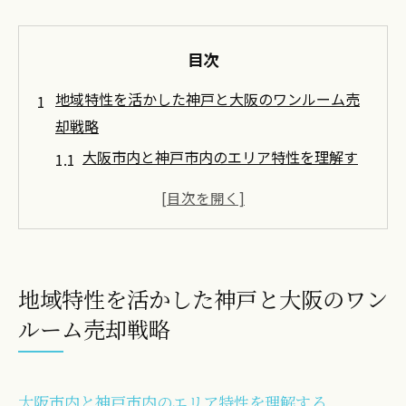
目次
地域特性を活かした神戸と大阪のワンルーム売
却戦略
大阪市内と神戸市内のエリア特性を理解す
る
市場動向を把握した上での価格設定
売却時期の選び方とそのタイミング
地元の不動産業者との連携方法
地域特性を活かした神戸と大阪のワン
地域住民のニーズを考慮した売却戦略
ルーム売却戦略
周辺施設を活用した魅力的な売却プレゼン
テーション
大阪市内の商業活発エリアを利用した売却成功
大阪市内と神戸市内のエリア特性を理解する