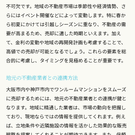
不可欠です。地域の不動産市場は季節性や経済情勢、さ
市場価格以上で売るための交渉術
らにはイベント開催などによって変動します。特に春か
購入者のニーズに応えるアプローチ
ら初夏にかけては引越しシーズンに重なり、不動産の需
売却後のトラブルを防ぐ方法
要が高まるため、売却に適した時期といえます。加え
経験者が語る売却成功の秘訣
て、金利の変動や地域の再開発計画も考慮することで、
地域特性を最大限活用し高評価を得るためのポ
高値での売却が可能となるでしょう。これらの要素を総
イント
合的に考慮し、タイミングを見極めることが重要です。
地元の魅力を最大限に引き出す方法
地元の不動産業者との連携方法
市場調査を活かした賢い宣伝戦略
大阪市内や神戸市内でワンルームマンションをスムーズ
売却物件の価値を上げるリノベーション
に売却するためには、地元の不動産業者との連携が鍵と
地域行事を活用した集客方法
なります。地域に精通した業者は、市場の動向を把握し
購入者へのプレゼンテーション方法
ており、現地ならではの情報を提供してくれます。例え
フィードバックを基にした戦略の修正
ば、立地条件や近隣施設の情報を活かした効果的な販売
注意すべき点と効果的な宣伝手法の紹介
戦略を提案してくれることが期待できます。また、信頼