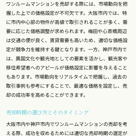
自然環境を活かしたプロモーション
ワンルームマンションを売却する際には、市場動向を把
神戸港周辺の開発計画との連携
握した上での価格設定が不可欠です。大阪市内では、特
に市内中心部の物件が高値で取引されることが多く、需
海の眺望を活かした内覧の工夫
要に応じた価格調整が求められます。梅田や心斎橋周辺
京都市内の歴史文化に基づく売却戦略の重要性
は交通の便が良く、賃貸需要も高いため、適切な価格設
京都の歴史的背景を理解した売却戦略
定が競争力を維持する鍵となります。一方、神戸市内で
文化財保護地域での売却のポイント
は、異国文化や観光地としての要素を活かし、観光客や
伝統と現代の融合をアピールする
移住希望者へのアピールが価格設定に影響を与えること
観光客需要を考慮した売却方法
もあります。市場動向をリアルタイムで把握し、過去の
京都らしいデザインの魅力を伝える
取引事例も参考にすることで、最適な価格を設定し、売
文化祭やイベントとの連動した販売促進
却の成功率を高めることができます。
成功事例から学ぶワンルームマンション売却の
売却時期の選び方とそのタイミング
流れ
大阪市内や神戸市内でワンルームマンションの売却を考
成功事例に見る効果的な売却ステップ
える際、成功を収めるためには適切な売却時期の選定が
売却前の準備が成功を左右する