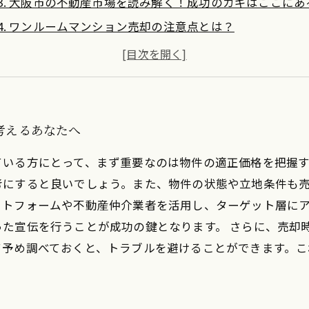
3. 大阪市の不動産市場を読み解く！成功のカギはここにあ
4. ワンルームマンション売却の注意点とは？
5. 効果的な販売戦略で高値売却を目指す
6. 売却完了！ほっとした後に気をつけるべきこと
7. 大阪市で賢くワンルームマンションを売却するためのま
考えるあなたへ
ている方にとって、まず重要なのは物件の適正価格を把握
にすると良いでしょう。また、物件の状態や立地条件も売
ットフォームや不動産仲介業者を活用し、ターゲット層に
た宣伝を行うことが成功の鍵となります。 さらに、売却
て予め調べておくと、トラブルを避けることができます。