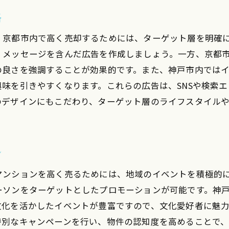
最新の不動産市場レポートの活用
略
人口動態やインフラ整備計画の分析
、京都市内で高く売却するためには、ターゲット層を明確
競合物件との差別化ポイントの明確化
くメッセージを含んだ広告を作成しましょう。一方、京都
神戸港の再開発計画による影響分析
の良さを強調することが効果的です。また、神戸市内では
地域経済の動向を踏まえた価格設定
味を引きやすくなります。これらの広告は、SNSや検索
短期的トレンドと長期的価値の見極め
のデザインにもこだわり、ターゲット層のライフスタイル
市内でワンルームマンションを売るための最適なタイミン
観光シーズンを見越した売却計画
ン
季節ごとの市場動向に基づく販売戦略
新たな施設開業情報を活かしたタイミング設定
マンションを高く売るためには、地域のイベントを積極的
ーソンをターゲットとしたプロモーションが可能です。神
需要が高まるイベント期を狙った売却
文化を活かしたイベントが豊富ですので、文化愛好者に魅
地域祭りや行事に合わせたプロモーション
特別なキャンペーンを行い、物件の認知度を高めることで
賃貸市場の動向を踏まえた売却時期の選定