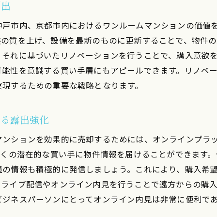
創出
文化財近隣情報を活かした販売戦略
京都独自の文化体験を提供する内覧会
神戸市内、京都市内におけるワンルームマンションの価値
装の質を上げ、設備を最新のものに更新することで、物件の
外国人投資家向けの文化価値紹介
、それに基づいたリノベーションを行うことで、購入意欲
地域住民とのコミュニティ形成による価値創出
可能性を意識する買い手層にもアピールできます。リノベ
地元ガイドとの協力による魅力発信
実現するための重要な戦略となります。
市内の商業エリアでワンルームマンションを売却する利点
商業施設へのアクセスの良さを強調
よる露出強化
ビジネスパーソンをターゲットにした広告展開
マンションを効果的に売却するためには、オンラインプラ
周辺開発計画を踏まえた将来的な価値提示
多くの潜在的な買い手に物件情報を届けることができます
商業エリア特有の賑わいを活かした販売促進
境の情報も積極的に発信しましょう。これにより、購入希
オフィスワーカー向けの特典付きパッケージ
、ライブ配信やオンライン内見を行うことで遠方からの購
生活利便性に焦点を当てた売却戦略
ビジネスパーソンにとってオンライン内見は非常に便利で
市内でワンルームマンションを売る際に考慮すべき市場動