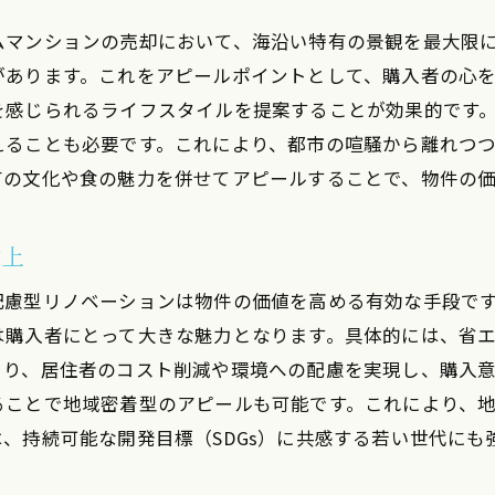
物件管理の質を高めるためのポイント
投資価値を高めるためのデータ活用法
ムマンションの売却において、海沿い特有の景観を最大限
があります。これをアピールポイントとして、購入者の心
を感じられるライフスタイルを提案することが効果的です
えることも必要です。これにより、都市の喧騒から離れつ
有の文化や食の魅力を併せてアピールすることで、物件の
向上
配慮型リノベーションは物件の価値を高める有効な手段で
は購入者にとって大きな魅力となります。具体的には、省
より、居住者のコスト削減や環境への配慮を実現し、購入
ることで地域密着型のアピールも可能です。これにより、
、持続可能な開発目標（SDGs）に共感する若い世代にも