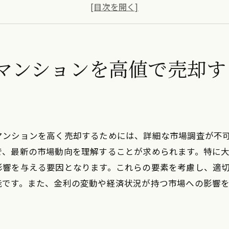
オンラインプラットフォームの活用による露出強化
ターゲット層を絞った効果的な広告戦略
地域イベントを活用したプロモーション
買主への信頼を獲得するための透明性の確保
マンションを高値で売却す
市内の海沿いの魅力を活かしたワンルームマンション売却
海沿い特有の景観を活かした売却戦略
環境配慮型リノベーションによる価値向上
地元企業との連携による地域密着型の販売促進
マンションを高く売却するためには、詳細な市場調査が不
観光資源を活用したプロモーション
で、最新の市場動向を理解することが求められます。特に
海洋スポーツ愛好者向けの特化した広告
影響を与える要因となります。これらの要素を考慮し、適
能です。また、金利の変動や経済状況が持つ市場への影響
物件内覧でのプライベートツアー開催
。
市内の文化的背景を活用してワンルームマンションを高く
伝統的建築様式を取り入れたインテリア