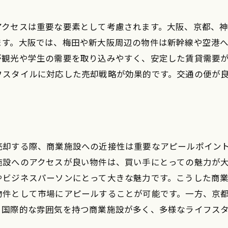
多文化な居住環境のアピール
外国人向けのプロモーション戦略
アクセスは重要な要素として考慮されます。大阪、京都、
神戸の国際都市としての位置付け
ます。大阪では、梅田や新大阪周辺の物件は新幹線や空港
が観光や学生の需要を取り込みやすく、安定した賃貸需要
インターナショナルな生活スタイルを提案
フスタイルに対応した売却戦略が効果的です。交通の便が
地域の国際交流イベントを活用
海外投資家を惹きつける魅力
ンルームマンション売却のポイント大阪・京都・神戸の違
各都市の買い手の特徴
売却する際、商業施設への近接性は重要なアピールポイン
地域ごとの価格相場の違い
施設へのアクセスが良い物件は、買い手にとっての魅力が
売却時期の選び方のポイント
やビジネスパーソンにとって大きな魅力です。こうした商
都市間での市場需要の比較
物件として市場にアピールすることが可能です。一方、京
売却マーケティング手法の違い
、国際的な雰囲気を持つ商業施設が多く、多様なライフス
地域特性に応じた広告戦略