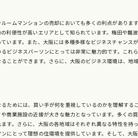
域特性を理解したワンルームマンション売却計画
市場調査の重要性とその方法
ンルームマンションの売却においても多くの利点がありま
地域特性に基づくターゲティング
勤の利便性が高いエリアとして知られています。梅田や難
競合物件との差別化戦略
っています。また、大阪には多種多様なビジネスチャンス
地域のイベントを活用した販売促進
いるビジネスパーソンにとっては非常に魅力的です。これ
売却前の物件価値向上のコツ
せることができます。さらに、大阪のビジネス環境は、地
売却後の次のステップ
阪での利便性を重視したワンルームマンション売却法
交通機関へのアクセスの重要性
商業施設の近さがもたらす魅力
せるためには、買い手が何を重視しているのかを理解する
通勤時間を短縮する立地選び
さや商業施設の近接が大きな魅力となっています。多くの
れます。さらに、大阪の各地域はそれぞれ異なる特性を持
ビジネスエリア近辺の需要分析
ソンにとって理想の住環境を提供しています。そして、大
大阪特有の利便性を強調する広告