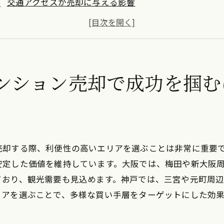
交通アクセスが売却に与える影響
商業施設の近接がもたらすメリット
大阪のビジネス中心地としての魅力
買い手が重視する大阪の地域特性
大阪での売却を成功させる価格設定
ンション売却で成功を掴む
都の歴史と文化を活かしたワンルームマンション売却戦略
観光需要を意識したリノベーション
文化遺産近郊の物件の価値
京都らしさを活かしたプロモーション
売却する際、利便性の高いエリアを選ぶことは非常に重要
学生向け市場を活用する方法
安定した価値を維持しています。大阪では、梅田や新大阪
季節ごとの観光客をターゲットにする
ており、観光需要も見込めます。神戸では、三宮や元町周
リアを選ぶことで、多様な買い手層をターゲットにした効
歴史的背景を活かした販売戦略
戸でのワンルームマンション売却は国際的な魅力を活かす