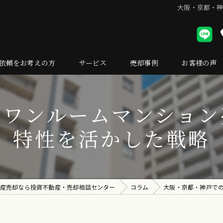
大阪・京都・
依頼をお考えの方
サービス
売却事例
お客様の声
却の流れ
のワンルームマンション
くある質問
特性を活かした戦略
産売却なら投資不動産・売却相談センター
コラム
大阪・京都・神戸で