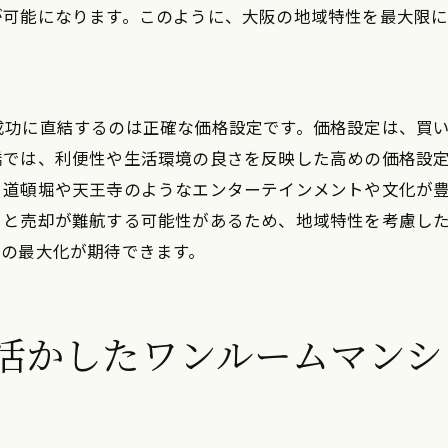
が可能になります。このように、大阪の地域特性を最大限に
買い手のライフスタイルに応じた提案
光と学生需要を狙った京都のワンルームマンション売却術
観光シーズンに合わせた売却計画
成功に直結するのは正確な価格設定です。価格設定は、買
学生向け物件のプロモーションポイント
橋では、利便性や生活環境の良さを反映した高めの価格設
周辺観光地を活用した差別化戦略
、道頓堀や天王寺のようなエンターテインメントや文化が
京都の教育機関との連携による売却
ると売却が難航する可能性があるため、地域特性を考慮し
短期賃貸としての可能性の検討
益の最大化が期待できます。
文化イベントを活用した販促活動
様なライフスタイルに対応した神戸のワンルームマンショ
活かしたワンルームマンシ
多様な居住者層をターゲットにする
神戸のライフスタイルを提案する方法
生活の質を向上させる設備の提案
外国人居住者のニーズをキャッチ