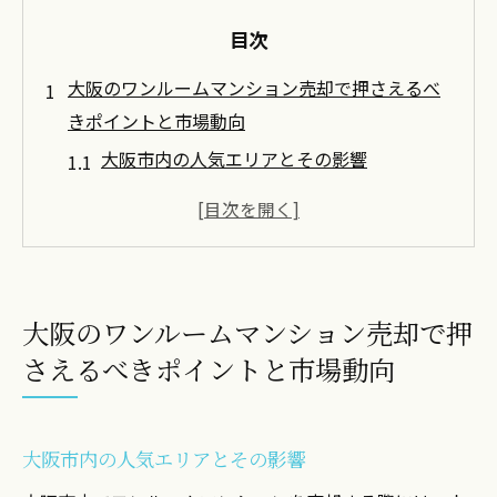
目次
大阪のワンルームマンション売却で押さえるべ
きポイントと市場動向
大阪市内の人気エリアとその影響
価格設定の成功事例と失敗例
市場動向から見る売却の最適なタイミング
地域の特性を活かした販売戦略
大阪の不動産市場のトレンド分析
大阪のワンルームマンション売却で押
投資家が知っておくべき大阪の法律と規制
さえるべきポイントと市場動向
京都でワンルームマンションを有利に売却する
ための地域特性の活用法
京都ならではの歴史的背景を活かす方法
大阪市内の人気エリアとその影響
観光シーズンを意識した売却戦略