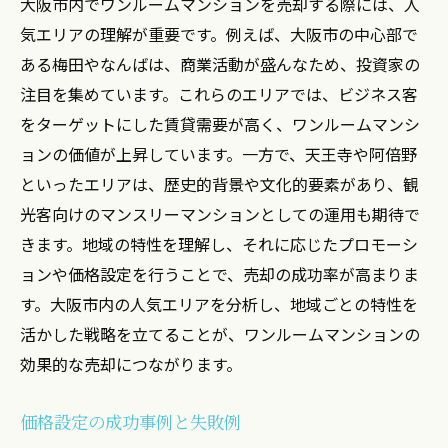
大阪市内でワンルームマンションを売却する際には、人
京都市内の不動産需要と供給の現状
気エリアの理解が重要です。例えば、大阪市の中心部で
ある梅田やなんばは、商業活動が盛んなため、投資家の
文化財保護法と不動産の関係
注目を集めています。これらのエリアでは、ビジネス客
学区や教育施設が売却に与える影響
をターゲットにした賃貸需要が高く、ワンルームマンシ
京都の不動産市場におけるエコロジーの重
ョンの価値が上昇しています。一方で、天王寺や阿倍野
要性
といったエリアは、歴史的背景や文化的要素があり、観
神戸でワンルームマンションを最大限に活用す
光客向けのマンスリーマンションとしての運用も期待で
る売却戦略
きます。地域の特性を理解し、それに応じたプロモーシ
神戸の海沿いエリアとその魅力
ョンや価格設定を行うことで、売却の成功率が高まりま
商業施設の利便性を売却にどう活かすか
す。大阪市内の人気エリアを分析し、地域ごとの特性を
神戸の住環境と不動産の相関性
活かした戦略を立てることが、ワンルームマンションの
地震対策と安全性がもたらす売却価値
効果的な売却につながります。
神戸市場特有の価格変動の特徴
価格設定の成功事例と失敗例
神戸の外国人居住者市場をターゲットにす