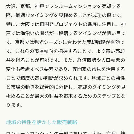
大阪、京都、神戸でワンルームマンションを売却する
市場分析ツールの使い方と実例
際、最適なタイミングを見極めることが成功の鍵です。
各都市での売却適期の見つけ方
特に、大阪では再開発プロジェクトの進展に注目し、神
長期的な経済予測と売却戦略
戸では海沿いの開発が一段落するタイミングが狙い目で
大阪から京都へワンルームマンションを賢く買
す。京都では観光シーズンに合わせた売却戦略が有効で
い替える方法
す。これらの市場動向を把握することで、より高い売却
買い替え時の資金計画と注意点
益を得ることが可能です。また、経済情勢や人口動態の
変化も考慮すべき要素であり、専門家の意見を活用する
両都市の不動産価格を比較する方法
ことで精度の高い判断が求められます。地域ごとの特性
買い替えに成功した事例から学ぶ
と市場の動きを総合的に分析し、売却のタイミングを見
不動産業者選びの重要性とその基準
極めることが最大の利益を追求するためのステップとな
買い替えをスムーズに進めるためのステッ
ります。
プ
税制優遇措置を最大限に活用する方法
地域の特性を活かした販売戦略
神戸の海沿いエリアでワンルームマンションを
ワンルームマンションの売却において、大阪、京都、神