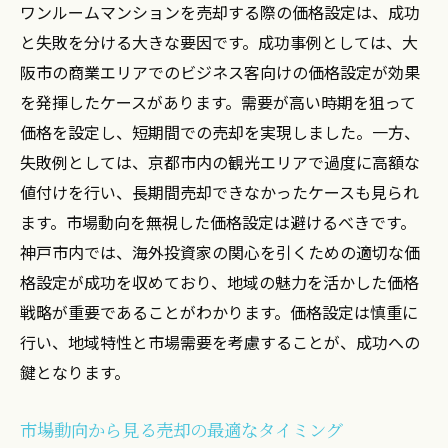
ワンルームマンションを売却する際の価格設定は、成功
るメリット
と失敗を分ける大きな要因です。成功事例としては、大
大阪・京都・神戸でワンルームマンション売却
阪市の商業エリアでのビジネス客向けの価格設定が効果
を成功させる価格設定のコツ
を発揮したケースがあります。需要が高い時期を狙って
地域ごとの平均価格とその動向
価格を設定し、短期間での売却を実現しました。一方、
ライバル物件との差別化戦略
失敗例としては、京都市内の観光エリアで過度に高額な
価格交渉を成功させるための秘訣
値付けを行い、長期間売却できなかったケースも見られ
価格設定に基づく広告戦略
ます。市場動向を無視した価格設定は避けるべきです。
長期的視野で見る価格設定の重要性
神戸市内では、海外投資家の関心を引くための適切な価
不動産査定のプロセスと注意点
格設定が成功を収めており、地域の魅力を活かした価格
戦略が重要であることがわかります。価格設定は慎重に
ワンルームマンションの売却タイミングと大
行い、地域特性と市場需要を考慮することが、成功への
阪・京都・神戸の市場分析
鍵となります。
季節ごとの売却成功率の変動
景気動向と不動産市場の関連性
市場動向から見る売却の最適なタイミング
売却の時期を見極めるための指標