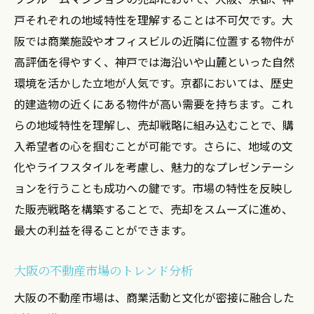
売却するための魅力活用術
戸それぞれの地域特性を理解することは不可欠です。大
海の景観を最大限に活かす方法
阪では商業施設やオフィスビルの近隣に位置する物件が
海沿いエリアの生活利便性をアピール
高評価を得やすく、神戸では海沿いや山麓といった自然
地域の歴史と文化を売却にどう活かすか
環境を活かした立地が人気です。京都においては、歴史
的建造物の近くにある物件が高い需要を持ちます。これ
神戸港の発展が市場に与える影響
らの地域特性を理解し、売却戦略に組み込むことで、購
海沿いエリアの防災対策とその重要性
入希望者の心を掴むことが可能です。さらに、地域の文
自然環境がもたらす不動産価値の上昇
化やライフスタイルを考慮し、魅力的なプレゼンテーシ
大阪・京都・神戸の不動産特性を活かしたワン
ョンを行うことも成功への鍵です。市場の特性を反映し
ルームマンションの売却法
た販売戦略を構築することで、売却をスムーズに進め、
各都市の文化的背景と不動産市場
最大の利益を得ることができます。
地域特性を考慮した広告の打ち出し方
大阪の不動産市場のトレンド分析
都市計画と不動産市場の関連性
地域の暮らしやすさを売却にアピール
大阪の不動産市場は、商業活動と文化が密接に融合した