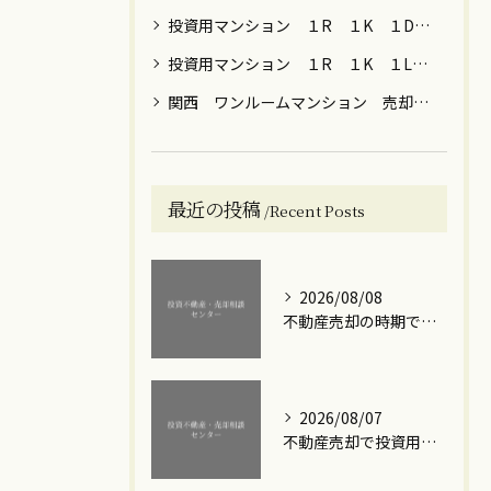
投資用マンション １R １K １DK ファミリー 売却 大阪 京都 神戸 東京 神奈川 名古屋 福岡
投資用マンション １R １K １LDK 節税 年金 保険 女性向け 売却 贈与 大阪 京都 神戸 東京都内 川崎 横浜
関西 ワンルームマンション 売却 築年数 ローン
最近の投稿
Recent Posts
2026/08/08
不動産売却の時期で損しないための賢い選び方と成功のコツ
2026/08/07
不動産売却で投資用ワンルームマンションの利益を最大化する実践的な手順と注意点