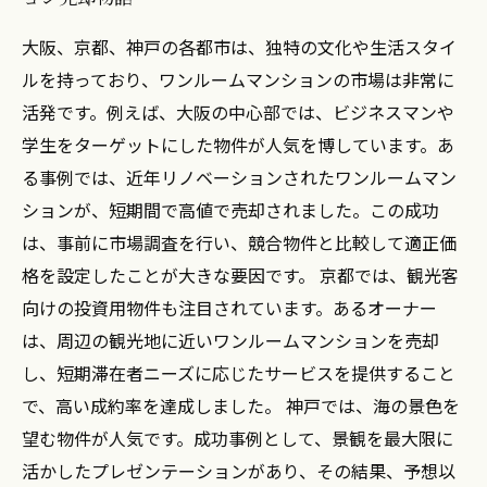
三都市共通の不動産市場動向と成功のヒントを
探る！
大阪、京都、神戸の各都市は、独特の文化や生活スタイ
顧客ニーズに合わせた戦略、ワンルーム売却成
ルを持っており、ワンルームマンションの市場は非常に
功を導く要素
活発です。例えば、大阪の中心部では、ビジネスマンや
学生をターゲットにした物件が人気を博しています。あ
る事例では、近年リノベーションされたワンルームマン
ションが、短期間で高値で売却されました。この成功
は、事前に市場調査を行い、競合物件と比較して適正価
格を設定したことが大きな要因です。 京都では、観光客
向けの投資用物件も注目されています。あるオーナー
は、周辺の観光地に近いワンルームマンションを売却
し、短期滞在者ニーズに応じたサービスを提供すること
で、高い成約率を達成しました。 神戸では、海の景色を
望む物件が人気です。成功事例として、景観を最大限に
活かしたプレゼンテーションがあり、その結果、予想以