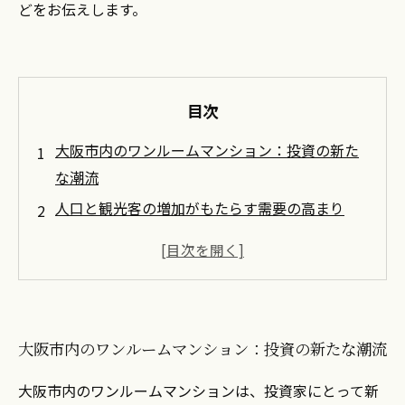
どをお伝えします。
目次
大阪市内のワンルームマンション：投資の新た
な潮流
人口と観光客の増加がもたらす需要の高まり
なぜ投資用物件としてワンルームマンションが
人気なのか
大阪市内のアクセスと利便性が生む価値の上昇
成功するための売却ポイント：市場動向を把握
大阪市内のワンルームマンション：投資の新たな潮流
する
売却のメリットを最大限に活かすための戦略
大阪市内のワンルームマンションは、投資家にとって新