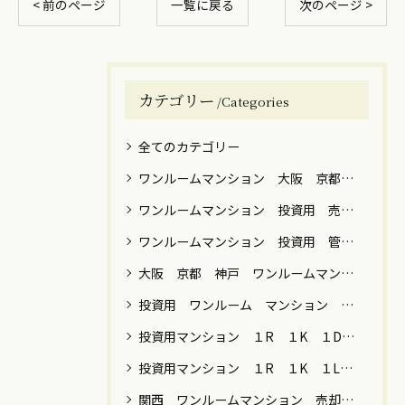
< 前のページ
一覧に戻る
次のページ >
カテゴリー
Categories
全てのカテゴリー
ワンルームマンション 大阪 京都 神戸 売却 築年数 高額
ワンルームマンション 投資用 売却 譲渡税
ワンルームマンション 投資用 管理 運用 売却 税金 関西 関東
大阪 京都 神戸 ワンルームマンション 売却
投資用 ワンルーム マンション 男性 女性 運用目的 売却 大阪 京都 神戸 東京 横浜 川崎 名古屋 福岡
投資用マンション １R １K １DK ファミリー 売却 大阪 京都 神戸 東京 神奈川 名古屋 福岡
投資用マンション １R １K １LDK 節税 年金 保険 女性向け 売却 贈与 大阪 京都 神戸 東京都内 川崎 横浜
関西 ワンルームマンション 売却 築年数 ローン