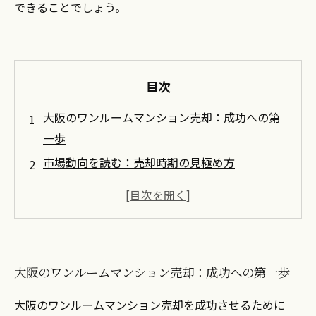
できることでしょう。
目次
大阪のワンルームマンション売却：成功への第
一歩
市場動向を読む：売却時期の見極め方
内見で差をつける！物件の状態を最適化するヒ
ント
効果的な広告戦略：あなたの物件を目立たせる
方法
大阪のワンルームマンション売却：成功への第一歩
売却成功の秘訣：大阪の不動産市場を理解する
トラブルを回避！売却時の注意点と対策
大阪のワンルームマンション売却を成功させるために