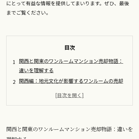
にとって有益な情報を提供してまいります。ぜひ、最後
までご覧ください。
目次
関西と関東のワンルームマンション売却物語：
違いを理解する
関西編：地元文化が影響するワンルームの売却
術
関東編：多様なニーズに応えるワンルーム売却
の秘訣
市場の特性を活かした売却戦略の構築法
関西と関東のワンルームマンション売却物語：違いを
成功するためのポイントと注意点を徹底解説