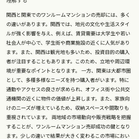
理解する
売却を成功に導く！関西・関東の実践テクニッ
ク
関西と関東でのワンルームマンションの売却には、多く
まとめ：あなたに合ったワンルーム売却術と
の違いがあります。関西では、地元の文化や生活スタイ
は？
ルが強く影響を与え、例えば、賃貸需要は大学生や若い
社会人が中心で、学生街や商業施設の近くに人気があり
ます。また、関西は観光地も多いため、投資目的の購入
者が注目することもあります。このため、立地や周辺環
境が重要なポイントとなります。 一方、関東は大都市圏
として、多種多様なニーズを持つ購入者がいます。特に
通勤やアクセスの良さが求められ、オフィス街や公共交
通機関の近くに物件の価値が上昇します。また、家族向
けのニーズが増えているため、収納スペースや間取りも
重視されています。 両地域の市場動向や販売戦略を把握
することが、ワンルームマンション売却成功の鍵となり
ます。少しの違いで結果が大きく変わるこの市場におい