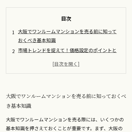
目次
大阪でワンルームマンションを売る前に知って
おくべき基本知識
市場トレンドを捉えて！価格設定のポイントと
は？
魅力的な内覧を実現するためのテクニック
売却のための販売戦略を考える
ワンルームマンション売却成功のためのチェッ
大阪でワンルームマンションを売る前に知っておくべ
クリスト
き基本知識
売却後のアフターフォローの重要性
大阪の不動産市場で繰り広げるワンルームマン
大阪でワンルームマンションを売る際には、いくつかの
ションの売却ストーリー
基本知識を押さえておくことが重要です。まず、大阪の