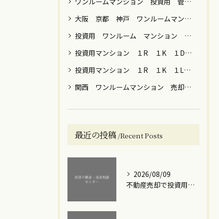
ワンルームマンション 投資用 管理 運用 売却 税金 関西 関東
大阪 京都 神戸 ワンルームマンション 売却
投資用 ワンルーム マンション 男性 女性 運用目的 売却 大阪 京都 神戸 東京 横浜 川崎 名古屋 福岡
投資用マンション １R １K １DK ファミリー 売却 大阪 京都 神戸 東京 神奈川 名古屋 福岡
投資用マンション １R １K １LDK 節税 年金 保険 女性向け 売却 贈与 大阪 京都 神戸 東京都内 川崎 横浜
関西 ワンルームマンション 売却 築年数 ローン
最近の投稿
Recent Posts
2026/08/09
不動産売却で投資用ワンルームを売った後の確定申告ポイントとミス防止ガイド