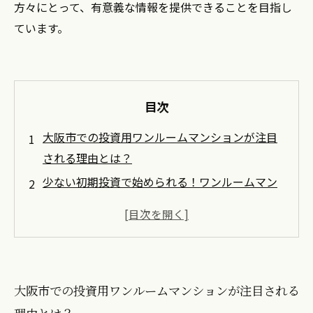
方々にとって、有意義な情報を提供できることを目指し
ています。
目次
大阪市での投資用ワンルームマンションが注目
される理由とは？
少ない初期投資で始められる！ワンルームマン
ションの魅力
賃貸収入で安定したキャッシュフローを得る方
法
大都市大阪における入居者確保のポイント
大阪市での投資用ワンルームマンションが注目される
未来の成長を見越した大阪市の不動産市場の動