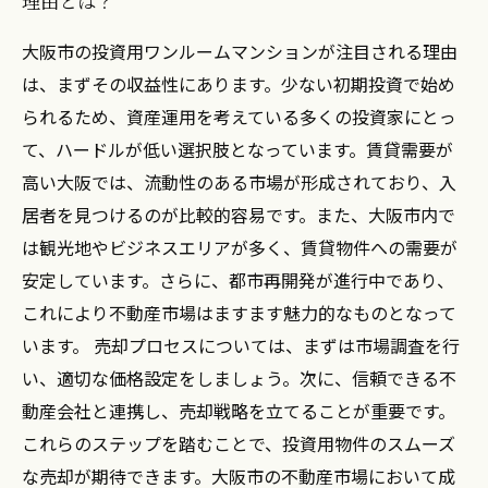
理由とは？
向
投資用ワンルームの売却プロセスを徹底解説
大阪市の投資用ワンルームマンションが注目される理由
成功するための戦略！大阪市でのワンルーム売
は、まずその収益性にあります。少ない初期投資で始め
却の要点
られるため、資産運用を考えている多くの投資家にとっ
て、ハードルが低い選択肢となっています。賃貸需要が
高い大阪では、流動性のある市場が形成されており、入
居者を見つけるのが比較的容易です。また、大阪市内で
は観光地やビジネスエリアが多く、賃貸物件への需要が
安定しています。さらに、都市再開発が進行中であり、
これにより不動産市場はますます魅力的なものとなって
います。 売却プロセスについては、まずは市場調査を行
い、適切な価格設定をしましょう。次に、信頼できる不
動産会社と連携し、売却戦略を立てることが重要です。
これらのステップを踏むことで、投資用物件のスムーズ
な売却が期待できます。大阪市の不動産市場において成